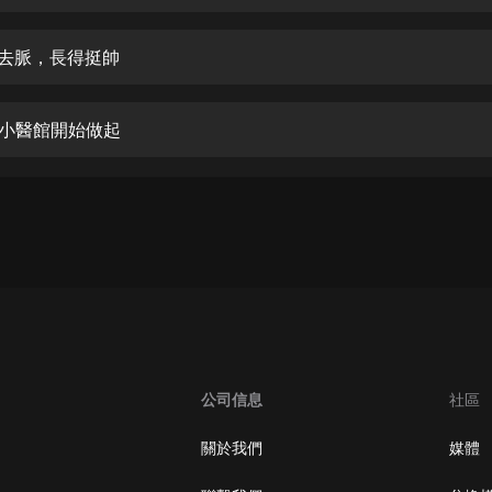
生命科學篇1-2·猴子警長科學探案記|
寶寶巴士科普
寶寶巴士
龍去脈，長得挺帥
【新民間劇場】我的老千江湖｜ 有聲
的紫襟｜ 魔幻千手
從小醫館開始做起
有聲的紫襟
《夜色鋼琴曲》
夜色鋼琴曲趙海洋
太荒吞天訣丨熱血玄幻丨紫襟領銜有
聲劇
有聲的紫襟
嫡女貴嫁 | 一刀蘇蘇團隊制作 | 古言
宮鬥重生爽文 多人有聲劇
公司信息
社區
一刀蘇蘇
中國大案紀實 | 每日一驚案！真實案
關於我們
媒體
件恐怖刑偵尚文
大舌頭尚文