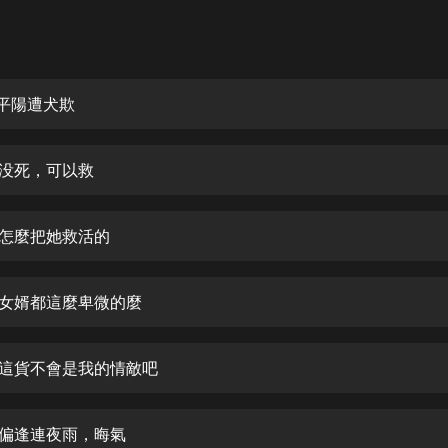
灰姑娘音樂
郭德綱於謙相聲全集
德雲社郭德綱相聲VIP
落平陽遭犬欺
安全警長啦咘啦哆·假期篇|新篇章加
更|寶寶巴士故事
還没死，可以救
寶寶巴士
凡人修仙傳|楊洋主演影視原著|薑廣
濤配音多播版本
是怎麼把她救活的
光合積木
門女婿都這麼卑微的麼
摸金天師【第一季】（紫襟演播）
有聲的紫襟
！這貨不會是我的情敵吧
無敵六皇子|爆笑穿越|無敵流皇子|安
燃領銜有聲小說
安燃
漏偏逢連夜雨，晦氣