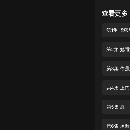
懸疑
查看更多
科幻
第1集 虎
好書精講
外語
第2集 她
耽美
認知思維
第3集 你
人文
音樂
第4集 上
粵語
第5集 靠
頭條
娛樂
第6集 屋