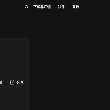
下載客戶端
註冊
登錄
論
分享