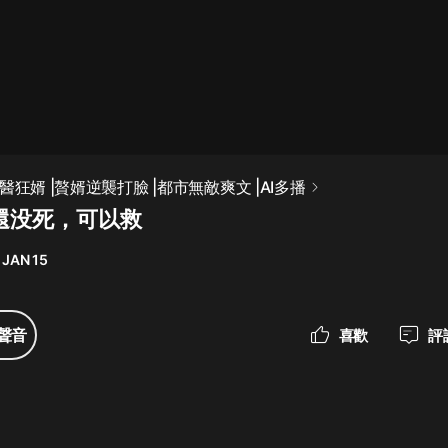
最佳女婿｜都市異能多人有聲劇｜一
種侃侃｜有聲小說
一種侃侃
米小圈上學記:一二三年級 | 暢銷出版
醫狂婿 |贅婿逆襲打臉 |都市無敵爽文 |AI多播
物
她還没死，可以救
米小圈
 JAN 15
破壞者聯盟篇1-4季·猴子警長科學探
案記|寶寶巴士
寶寶巴士
聲音
喜歡
評
大奉打更人丨頭陀淵領銜多人有聲
劇|暢聽全集|王鶴棣、田曦薇主演影
視劇原著|賣報小郎君
頭陀淵講故事
總有這樣的歌只想一個人聽