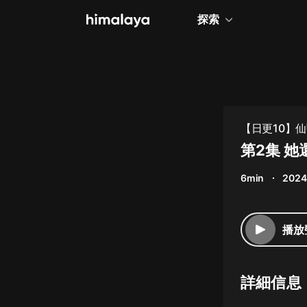
探索
全部
小說
個人成長
【日更10】仙
相聲評書
第2集 
兒童
6min
2024
歷史
情感治愈
播放
健康養生
商業財經
詳細信息
廣播劇