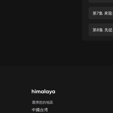
經典名著
人物傳記
第7集 來
電影
生活
第8集 先
英語
日語
課程
少兒教育
二次元
教育培訓
IT科技
選擇您的地區
汽車
中國台湾