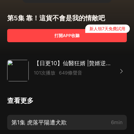
第5集 靠！這貨不會是我的情敵吧
新人領7天免費試用
打開APP收聽
【日更10】仙醫狂婿 |贅婿逆襲打臉 |都市無敵爽文 |AI多播
101次播放
649條聲音
查看更多
第1集 虎落平陽遭犬欺
6min