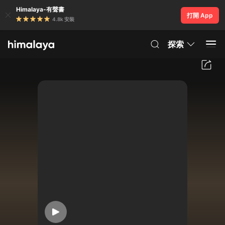
Himalaya-有聲書
打開 App
4.8k 安裝
探索