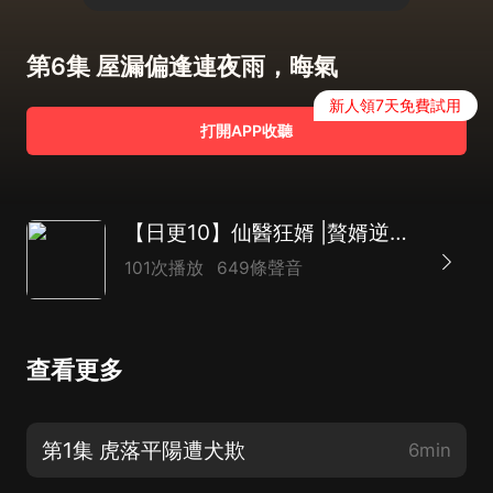
第6集 屋漏偏逢連夜雨，晦氣
新人領7天免費試用
打開APP收聽
【日更10】仙醫狂婿 |贅婿逆襲打臉 |都市無敵爽文 |AI多播
101次播放
649條聲音
查看更多
第1集 虎落平陽遭犬欺
6min