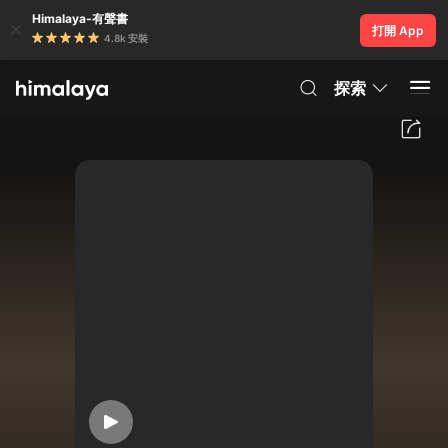
Himalaya-有聲書
打開 App
4.8k 安裝
探索