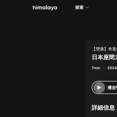
探索
全部
小說
個人成長
【雙播】奇案偵
相聲評書
日本座間
兒童
7min
2024
歷史
情感治愈
播放
健康養生
商業財經
詳細信息
廣播劇