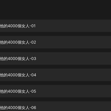
灰姑娘音樂
郭德綱於謙相聲全集
德雲社郭德綱相聲VIP
的4000個女人-01
安全警長啦咘啦哆·假期篇|新篇章加
更|寶寶巴士故事
的4000個女人-02
寶寶巴士
凡人修仙傳|楊洋主演影視原著|薑廣
濤配音多播版本
的4000個女人-03
光合積木
的4000個女人-04
摸金天師【第一季】（紫襟演播）
有聲的紫襟
的4000個女人-05
無敵六皇子|爆笑穿越|無敵流皇子|安
燃領銜有聲小說
安燃
的4000個女人-06