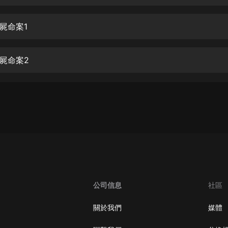
生命科學篇1-2·猴子警長科學探案記|
寶寶巴士科普
寶寶巴士
屍命案1
【新民間劇場】我的老千江湖｜ 有聲
的紫襟｜ 魔幻千手
屍命案2
有聲的紫襟
《夜色鋼琴曲》
夜色鋼琴曲趙海洋
太荒吞天訣丨熱血玄幻丨紫襟領銜有
聲劇
有聲的紫襟
嫡女貴嫁 | 一刀蘇蘇團隊制作 | 古言
宮鬥重生爽文 多人有聲劇
公司信息
社區
一刀蘇蘇
中國大案紀實 | 每日一驚案！真實案
關於我們
媒體
件恐怖刑偵尚文
大舌頭尚文