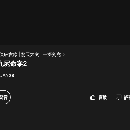
最佳女婿｜都市異能多人有聲劇｜一
種侃侃｜有聲小說
一種侃侃
米小圈上學記:一二三年級 | 暢銷出版
破實錄 | 驚天大案 | 一探究竟
物
九屍命案2
米小圈
 JAN 29
破壞者聯盟篇1-4季·猴子警長科學探
案記|寶寶巴士
寶寶巴士
聲音
喜歡
評
大奉打更人丨頭陀淵領銜多人有聲
劇|暢聽全集|王鶴棣、田曦薇主演影
視劇原著|賣報小郎君
頭陀淵講故事
總有這樣的歌只想一個人聽