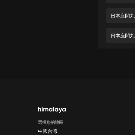
經典名著
人物傳記
日本座間九
電影
生活
日本座間九
英語
日語
課程
少兒教育
二次元
教育培訓
IT科技
選擇您的地區
汽車
中國台湾