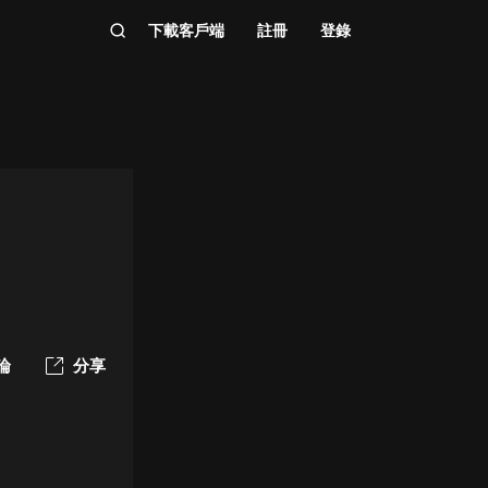
下載客戶端
註冊
登錄
論
分享