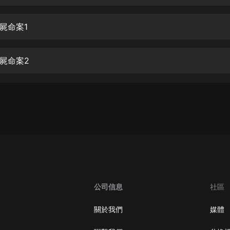
生命科學篇1-2·猴子警長科學探案記|
寶寶巴士科普
寶寶巴士
屍命案1
【新民間劇場】我的老千江湖｜ 有聲
的紫襟｜ 魔幻千手
屍命案2
有聲的紫襟
《夜色鋼琴曲》
夜色鋼琴曲趙海洋
太荒吞天訣丨熱血玄幻丨紫襟領銜有
聲劇
有聲的紫襟
嫡女貴嫁 | 一刀蘇蘇團隊制作 | 古言
宮鬥重生爽文 多人有聲劇
公司信息
社區
一刀蘇蘇
中國大案紀實 | 每日一驚案！真實案
關於我們
媒體
件恐怖刑偵尚文
大舌頭尚文