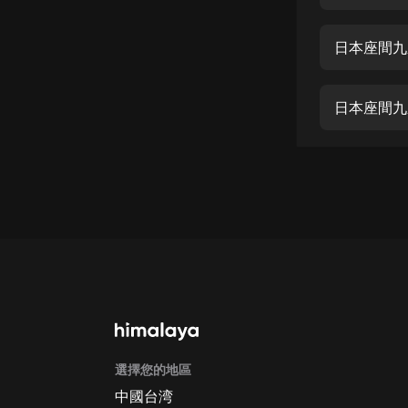
經典名著
人物傳記
日本座間九
電影
生活
日本座間九
英語
日語
課程
少兒教育
二次元
教育培訓
IT科技
選擇您的地區
汽車
中國台湾