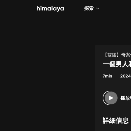
探索
全部
小說
個人成長
【雙播】奇案偵
相聲評書
一個男人和
兒童
7min
2024
歷史
情感治愈
播放
健康養生
商業財經
詳細信息
廣播劇