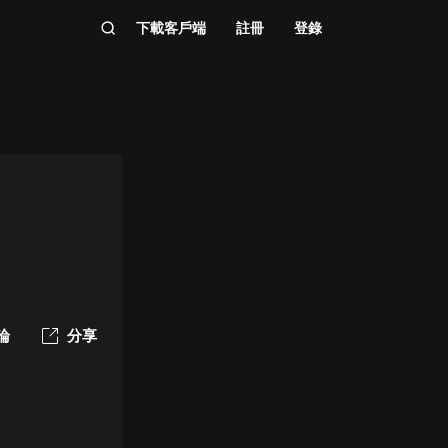
下載客戶端
註冊
登錄
論
分享