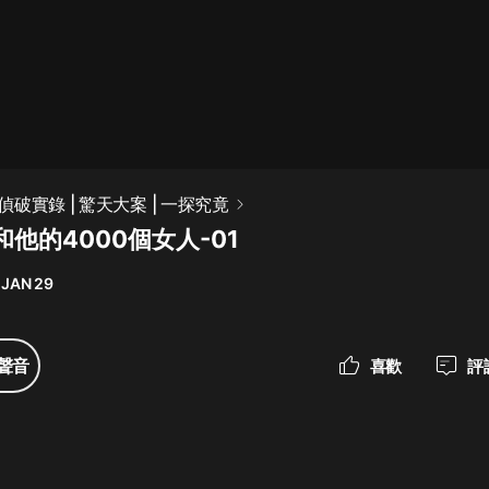
最佳女婿｜都市異能多人有聲劇｜一
種侃侃｜有聲小說
一種侃侃
米小圈上學記:一二三年級 | 暢銷出版
破實錄 | 驚天大案 | 一探究竟
物
他的4000個女人-01
米小圈
 JAN 29
破壞者聯盟篇1-4季·猴子警長科學探
案記|寶寶巴士
寶寶巴士
聲音
喜歡
評
大奉打更人丨頭陀淵領銜多人有聲
劇|暢聽全集|王鶴棣、田曦薇主演影
視劇原著|賣報小郎君
頭陀淵講故事
總有這樣的歌只想一個人聽