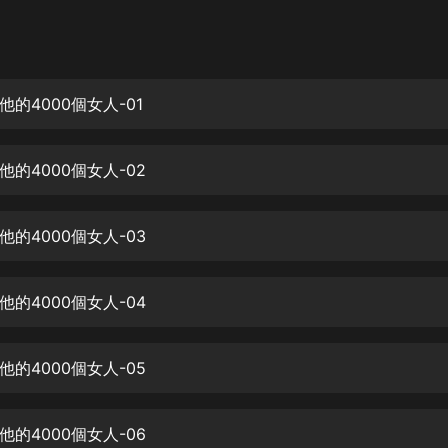
灰姑娘音樂
郭德綱於謙相聲全集
德雲社郭德綱相聲VIP
的4000個女人-01
安全警長啦咘啦哆·假期篇|新篇章加
更|寶寶巴士故事
的4000個女人-02
寶寶巴士
凡人修仙傳|楊洋主演影視原著|薑廣
濤配音多播版本
的4000個女人-03
光合積木
的4000個女人-04
摸金天師【第一季】（紫襟演播）
有聲的紫襟
的4000個女人-05
無敵六皇子|爆笑穿越|無敵流皇子|安
燃領銜有聲小說
安燃
的4000個女人-06