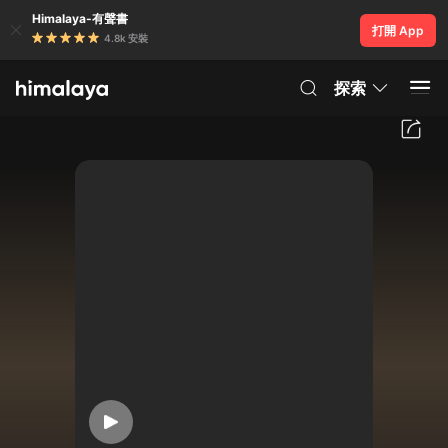
Himalaya-有聲書
打開 App
4.8k 安裝
探索