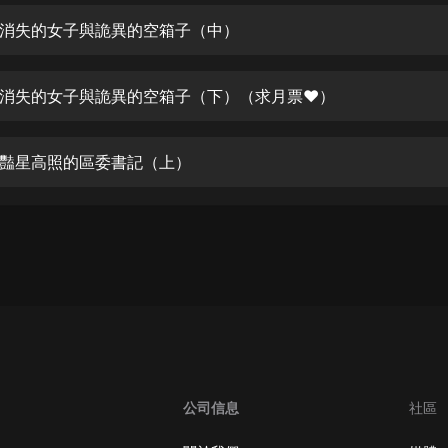
生命科學篇1-2·猴子警長科學探案記|
寶寶巴士科普
消失的女子與詭異的空箱子（中）
寶寶巴士
【新民間劇場】我的老千江湖｜ 有聲
消失的女子與詭異的空箱子（下）（求月票❤）
的紫襟｜ 魔幻千手
有聲的紫襟
豔星高照的區委書記（上）
《夜色鋼琴曲》
夜色鋼琴曲趙海洋
太荒吞天訣丨熱血玄幻丨紫襟領銜有
聲劇
有聲的紫襟
嫡女貴嫁 | 一刀蘇蘇團隊制作 | 古言
宮鬥重生爽文 多人有聲劇
一刀蘇蘇
中國大案紀實 | 每日一驚案！真實案
公司信息
社區
件恐怖刑偵尚文
大舌頭尚文