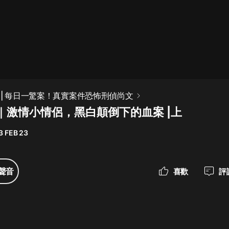
最佳女婿｜都市異能多人有聲劇｜一
種侃侃｜有聲小說
一種侃侃
米小圈上學記:一二三年級 | 暢銷出版
 | 每日一驚案！真實案件恐怖刑偵尚文
物
｜激情小情侶，黑白顛倒下的血案 |上
米小圈
3 FEB 23
破壞者聯盟篇1-4季·猴子警長科學探
案記|寶寶巴士
寶寶巴士
聲音
喜歡
評
大奉打更人丨頭陀淵領銜多人有聲
劇|暢聽全集|王鶴棣、田曦薇主演影
視劇原著|賣報小郎君
頭陀淵講故事
總有這樣的歌只想一個人聽