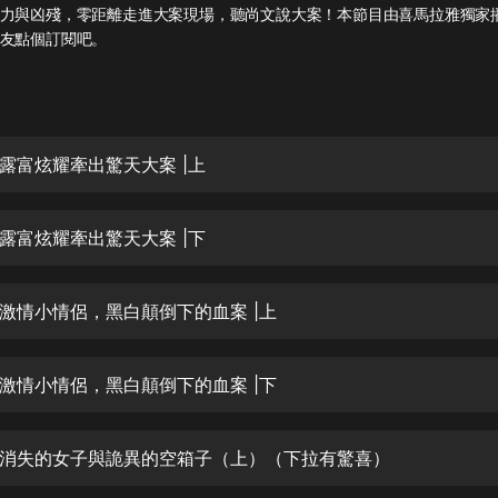
灰姑娘音樂
力與凶殘，零距離走進大案現場，聽尚文說大案！本節目由喜馬拉雅獨家
友點個訂閱吧。
郭德綱於謙相聲全集
德雲社郭德綱相聲VIP
安全警長啦咘啦哆·假期篇|新篇章加
露富炫耀牽出驚天大案 |上
更|寶寶巴士故事
寶寶巴士
露富炫耀牽出驚天大案 |下
凡人修仙傳|楊洋主演影視原著|薑廣
濤配音多播版本
光合積木
激情小情侶，黑白顛倒下的血案 |上
摸金天師【第一季】（紫襟演播）
有聲的紫襟
激情小情侶，黑白顛倒下的血案 |下
無敵六皇子|爆笑穿越|無敵流皇子|安
燃領銜有聲小說
消失的女子與詭異的空箱子（上）（下拉有驚喜）
安燃