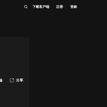
下載客戶端
註冊
登錄
論
分享