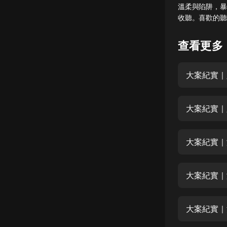
溫柔與陷阱，暴
懸疑
收聽。喜歡的聽
科幻
查看更多
好書精講
外語
大案紀實｜
耽美
大案紀實｜
認知思維
人文
大案紀實｜
音樂
粵語
大案紀實｜
頭條
娛樂
大案紀實｜