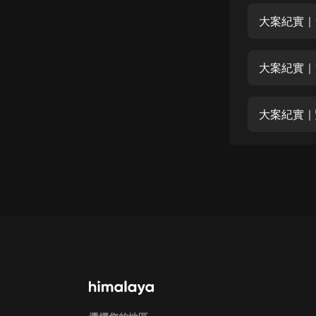
經典名著
大案紀實｜
人物傳記
電影
大案紀實｜
生活
英語
大案紀實｜
日語
課程
少兒教育
二次元
教育培訓
IT科技
汽車