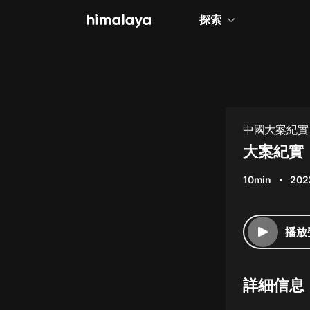
探索
全部
小說
個人成長
中國大案紀實
相聲評書
大案紀實
兒童
10min
202
歷史
情感治愈
播放
健康養生
商業財經
詳細信息
廣播劇