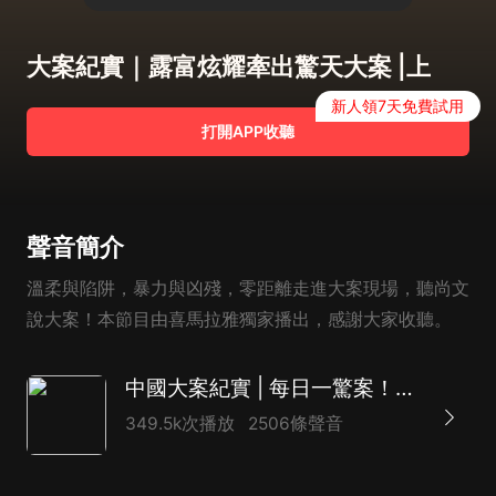
大案紀實｜露富炫耀牽出驚天大案 |上
新人領7天免費試用
打開APP收聽
聲音簡介
溫柔與陷阱，暴力與凶殘，零距離走進大案現場，聽尚文
說大案！本節目由喜馬拉雅獨家播出，感謝大家收聽。
中國大案紀實 | 每日一驚案！真實案件恐怖刑偵尚文
349.5k次播放
2506條聲音