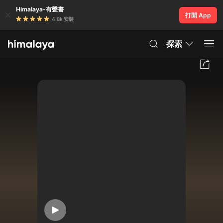
Himalaya-有聲書
打開 App
4.8k 安裝
探索