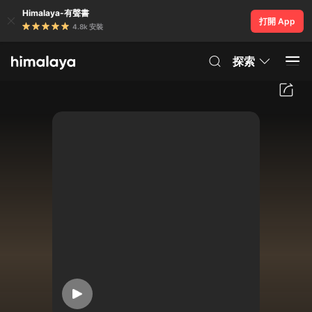
Himalaya-有聲書
打開 App
4.8k 安裝
探索