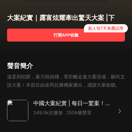
大案紀實｜露富炫耀牽出驚天大案 |下
新人領7天免費試用
打開APP收聽
聲音簡介
溫柔與陷阱，暴力與凶殘，零距離走進大案現場，聽尚文
說大案！本節目由喜馬拉雅獨家播出，感謝大家收聽。
中國大案紀實 | 每日一驚案！真實案件恐怖刑偵尚文
349.9k次播放
2508條聲音