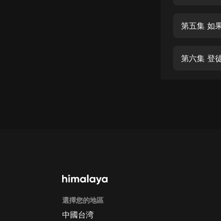
經典名著
人物傳記
第五集 如
電影
生活
第六集 登
英語
日語
課程
少兒教育
二次元
教育培訓
IT科技
選擇您的地區
汽車
中國台湾