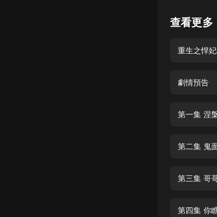
懸疑
查看更多
科幻
重生之悍妃
好書精講
外語
劇情預告
耽美
認知思維
第一集 涅
人文
音樂
第二集 鬼
粵語
第三集 哥
頭條
娛樂
第四集 你