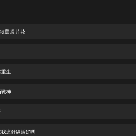
灰姑娘音樂
郭德綱於謙相聲全集
德雲社郭德綱相聲VIP
狠囂張.片花
安全警長啦咘啦哆·假期篇|新篇章加
更|寶寶巴士故事
寶寶巴士
凡人修仙傳|楊洋主演影視原著|薑廣
濤配音多播版本
槃重生
光合積木
面戰神
摸金天師【第一季】（紫襟演播）
有聲的紫襟
哥
無敵六皇子|爆笑穿越|無敵流皇子|安
燃領銜有聲小說
安燃
瞧我這針線活好嗎