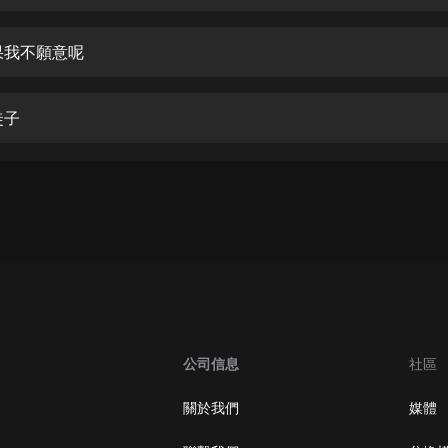
生命科學篇1-2·猴子警長科學探案記|
寶寶巴士科普
寶寶巴士
果我不願意呢
【新民間劇場】我的老千江湖｜ 有聲
的紫襟｜ 魔幻千手
徒子
有聲的紫襟
《夜色鋼琴曲》
夜色鋼琴曲趙海洋
太荒吞天訣丨熱血玄幻丨紫襟領銜有
聲劇
有聲的紫襟
嫡女貴嫁 | 一刀蘇蘇團隊制作 | 古言
宮鬥重生爽文 多人有聲劇
公司信息
社區
一刀蘇蘇
中國大案紀實 | 每日一驚案！真實案
關於我們
媒體
件恐怖刑偵尚文
大舌頭尚文