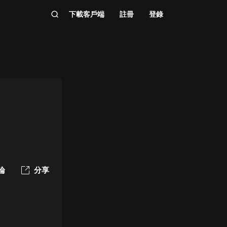
下載客戶端
註冊
登錄
論
分享