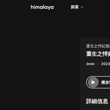
探索
全部
小說
個人成長
重生之悍妃狠
相聲評書
重生之悍
兒童
3min
2023
歷史
情感治愈
播放
健康養生
商業財經
詳細信息
廣播劇