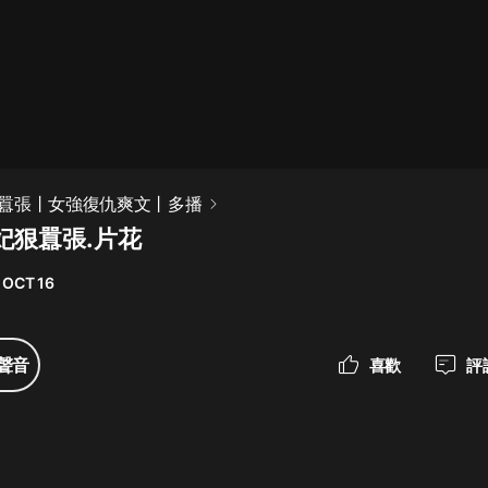
最佳女婿｜都市異能多人有聲劇｜一
種侃侃｜有聲小說
一種侃侃
米小圈上學記:一二三年級 | 暢銷出版
囂張丨女強復仇爽文丨多播
物
妃狠囂張.片花
米小圈
 OCT 16
破壞者聯盟篇1-4季·猴子警長科學探
案記|寶寶巴士
寶寶巴士
聲音
喜歡
評
大奉打更人丨頭陀淵領銜多人有聲
劇|暢聽全集|王鶴棣、田曦薇主演影
視劇原著|賣報小郎君
頭陀淵講故事
總有這樣的歌只想一個人聽