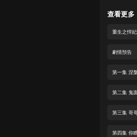
懸疑
查看更多
科幻
重生之悍妃
好書精講
外語
劇情預告
耽美
認知思維
第一集 涅
人文
音樂
第二集 鬼
粵語
第三集 哥
頭條
娛樂
第四集 你