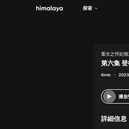
探索
全部
小說
個人成長
重生之悍妃狠
相聲評書
第六集 
兒童
6min
2023
歷史
情感治愈
播放
健康養生
商業財經
詳細信息
廣播劇