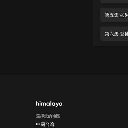
經典名著
人物傳記
第五集 如
電影
生活
第六集 登
英語
日語
課程
少兒教育
二次元
教育培訓
IT科技
選擇您的地區
汽車
中國台湾