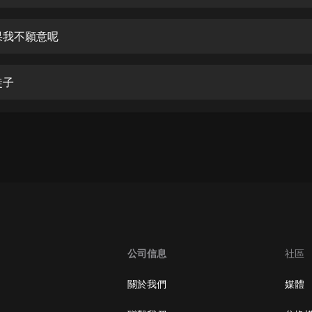
生命科學篇1-2·猴子警長科學探案記|
寶寶巴士科普
寶寶巴士
果我不願意呢
【新民間劇場】我的老千江湖｜ 有聲
的紫襟｜ 魔幻千手
徒子
有聲的紫襟
《夜色鋼琴曲》
夜色鋼琴曲趙海洋
太荒吞天訣丨熱血玄幻丨紫襟領銜有
聲劇
有聲的紫襟
嫡女貴嫁 | 一刀蘇蘇團隊制作 | 古言
宮鬥重生爽文 多人有聲劇
公司信息
社區
一刀蘇蘇
中國大案紀實 | 每日一驚案！真實案
關於我們
媒體
件恐怖刑偵尚文
大舌頭尚文