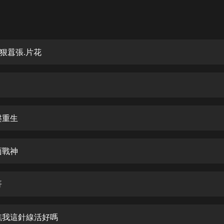
灰姑娘音樂
郭德綱於謙相聲全集
德雲社郭德綱相聲VIP
狠囂張.片花
安全警長啦咘啦哆·假期篇|新篇章加
更|寶寶巴士故事
寶寶巴士
凡人修仙傳|楊洋主演影視原著|薑廣
濤配音多播版本
槃重生
光合積木
面戰神
摸金天師【第一季】（紫襟演播）
有聲的紫襟
哥
無敵六皇子|爆笑穿越|無敵流皇子|安
燃領銜有聲小說
安燃
瞧我這針線活好嗎