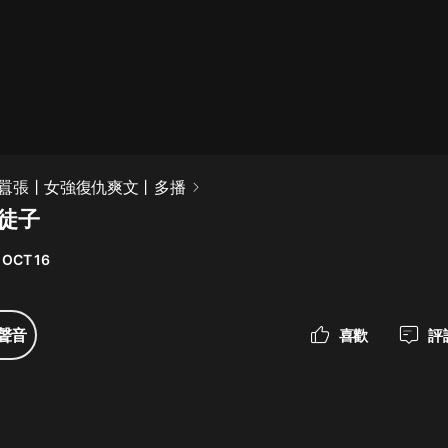
最佳女婿｜都市異能多人有聲劇｜一
種侃侃｜有聲小說
一種侃侃
米小圈上學記:一二三年級 | 暢銷出版
囂張丨女強復仇爽文丨多播
物
登徒子
米小圈
 OCT 16
破壞者聯盟篇1-4季·猴子警長科學探
案記|寶寶巴士
寶寶巴士
聲音
喜歡
評
大奉打更人丨頭陀淵領銜多人有聲
劇|暢聽全集|王鶴棣、田曦薇主演影
視劇原著|賣報小郎君
頭陀淵講故事
總有這樣的歌只想一個人聽