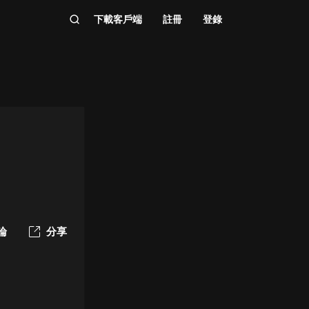
下載客戶端
註冊
登錄
論
分享