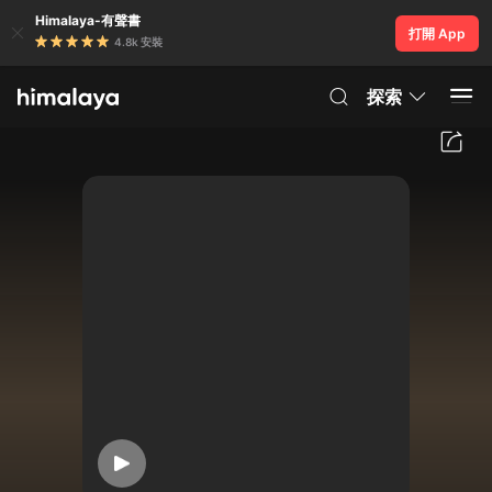
Himalaya-有聲書
打開 App
4.8k 安裝
探索