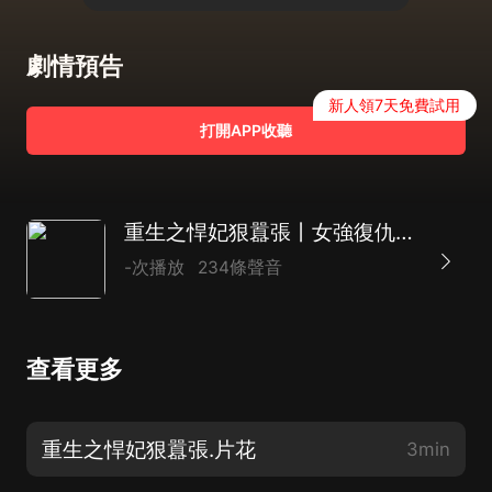
劇情預告
新人領7天免費試用
打開APP收聽
重生之悍妃狠囂張丨女強復仇爽文丨多播
-次播放
234條聲音
查看更多
重生之悍妃狠囂張.片花
3min