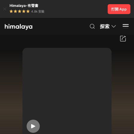
Himalaya-有聲書
打開 App
4.8k 安裝
探索