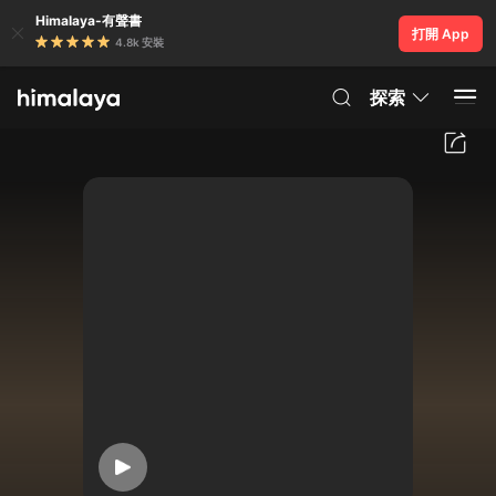
Himalaya-有聲書
打開 App
4.8k 安裝
探索