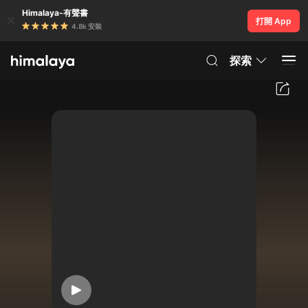
Himalaya-有聲書
打開 App
4.8k 安裝
探索