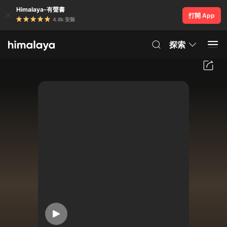
Himalaya-有聲書
打開 App
4.8k 安裝
探索