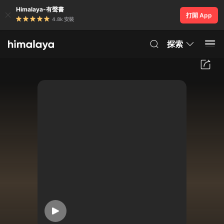
Himalaya-有聲書
打開 App
4.8k 安裝
探索