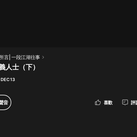
最佳女婿｜都市異能多人有聲劇｜一
種侃侃｜有聲小說
一種侃侃
米小圈上學記:一二三年級 | 暢銷出版
所言| 一段江湖往事
物
正義人士（下）
米小圈
 DEC 13
破壞者聯盟篇1-4季·猴子警長科學探
案記|寶寶巴士
寶寶巴士
聲音
喜歡
評
大奉打更人丨頭陀淵領銜多人有聲
劇|暢聽全集|王鶴棣、田曦薇主演影
視劇原著|賣報小郎君
頭陀淵講故事
總有這樣的歌只想一個人聽