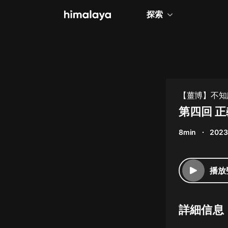
探索
全部
小說
個人成長
【薑博】不知
相聲評書
第四回 
兒童
8min
2023
歷史
情感治愈
播放
健康養生
商業財經
詳細信息
廣播劇