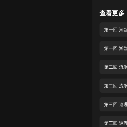
懸疑
查看更多
科幻
第一回 漸
好書精講
外語
第一回 漸
耽美
認知思維
第二回 流
人文
音樂
第二回 流
粵語
第三回 連
頭條
娛樂
第三回 連