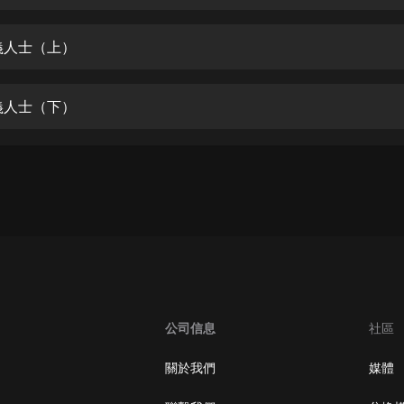
生命科學篇1-2·猴子警長科學探案記|
寶寶巴士科普
寶寶巴士
義人士（上）
【新民間劇場】我的老千江湖｜ 有聲
的紫襟｜ 魔幻千手
義人士（下）
有聲的紫襟
《夜色鋼琴曲》
夜色鋼琴曲趙海洋
太荒吞天訣丨熱血玄幻丨紫襟領銜有
聲劇
有聲的紫襟
嫡女貴嫁 | 一刀蘇蘇團隊制作 | 古言
宮鬥重生爽文 多人有聲劇
公司信息
社區
一刀蘇蘇
中國大案紀實 | 每日一驚案！真實案
關於我們
媒體
件恐怖刑偵尚文
大舌頭尚文