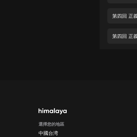
經典名著
人物傳記
第四回 正
電影
生活
第四回 正
英語
日語
課程
少兒教育
二次元
教育培訓
IT科技
選擇您的地區
汽車
中國台湾