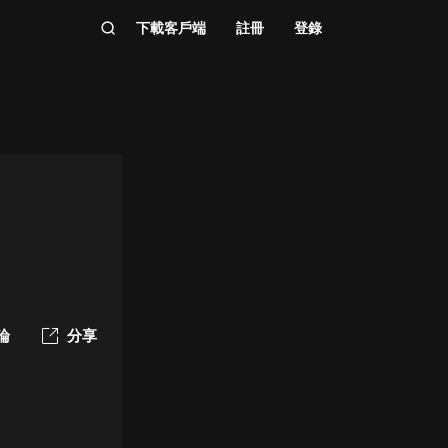
下載客戶端
註冊
登錄
論
分享