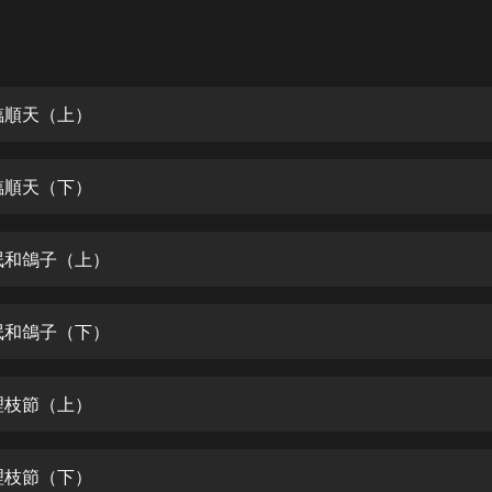
灰姑娘音樂
郭德綱於謙相聲全集
德雲社郭德綱相聲VIP
臨順天（上）
安全警長啦咘啦哆·假期篇|新篇章加
更|寶寶巴士故事
臨順天（下）
寶寶巴士
凡人修仙傳|楊洋主演影視原著|薑廣
濤配音多播版本
氓和鴿子（上）
光合積木
氓和鴿子（下）
摸金天師【第一季】（紫襟演播）
有聲的紫襟
理枝節（上）
無敵六皇子|爆笑穿越|無敵流皇子|安
燃領銜有聲小說
安燃
理枝節（下）