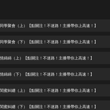
灰姑娘音樂
郭德綱於謙相聲全集
德雲社郭德綱相聲VIP
同學聚會（上）【點關注！不迷路！主播帶你上高速！】
安全警長啦咘啦哆·假期篇|新篇章加
更|寶寶巴士故事
同學聚會（下）【點關注！不迷路！主播帶你上高速！】
寶寶巴士
凡人修仙傳|楊洋主演影視原著|薑廣
濤配音多播版本
情綿綿（上）【點關注！不迷路！主播帶你上高速！】
光合積木
情綿綿（下）【點關注！不迷路！主播帶你上高速！】
摸金天師【第一季】（紫襟演播）
有聲的紫襟
閨蜜糾纏（上）【點關注！不迷路！主播帶你上高速！】
無敵六皇子|爆笑穿越|無敵流皇子|安
燃領銜有聲小說
安燃
閨蜜糾纏（下）【點關注！不迷路！主播帶你上高速！】