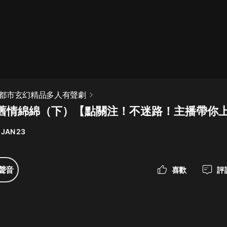
最佳女婿｜都市異能多人有聲劇｜一
種侃侃｜有聲小說
一種侃侃
米小圈上學記:一二三年級 | 暢銷出版
都市玄幻精品多人有聲劇
物
舊情綿綿（下）【點關注！不迷路！主播帶你
米小圈
 JAN 23
破壞者聯盟篇1-4季·猴子警長科學探
案記|寶寶巴士
寶寶巴士
聲音
喜歡
評
大奉打更人丨頭陀淵領銜多人有聲
劇|暢聽全集|王鶴棣、田曦薇主演影
視劇原著|賣報小郎君
頭陀淵講故事
總有這樣的歌只想一個人聽