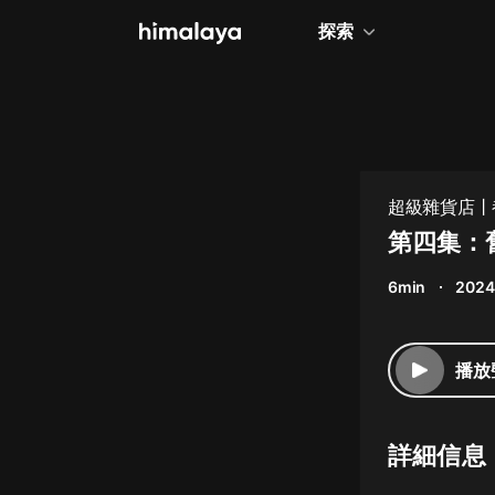
探索
全部
小說
個人成長
超級雜貨店丨
相聲評書
第四集：
兒童
6min
2024
歷史
情感治愈
播放
健康養生
商業財經
詳細信息
廣播劇