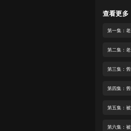
懸疑
查看更多
科幻
第一集：老
好書精講
外語
第二集：老
耽美
認知思維
第三集：舊
人文
音樂
第四集：舊
粵語
第五集：被
頭條
娛樂
第六集：被