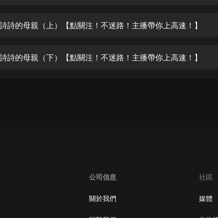
生命科學篇1-2·猴子警長科學探案記|
寶寶巴士科普
寶寶巴士
詩詩的母親（上）【點關注！不迷路！主播帶你上高速！】
【新民間劇場】我的老千江湖｜ 有聲
的紫襟｜ 魔幻千手
詩詩的母親（下）【點關注！不迷路！主播帶你上高速！】
有聲的紫襟
《夜色鋼琴曲》
夜色鋼琴曲趙海洋
太荒吞天訣丨熱血玄幻丨紫襟領銜有
聲劇
有聲的紫襟
嫡女貴嫁 | 一刀蘇蘇團隊制作 | 古言
宮鬥重生爽文 多人有聲劇
公司信息
社區
一刀蘇蘇
中國大案紀實 | 每日一驚案！真實案
關於我們
媒體
件恐怖刑偵尚文
大舌頭尚文