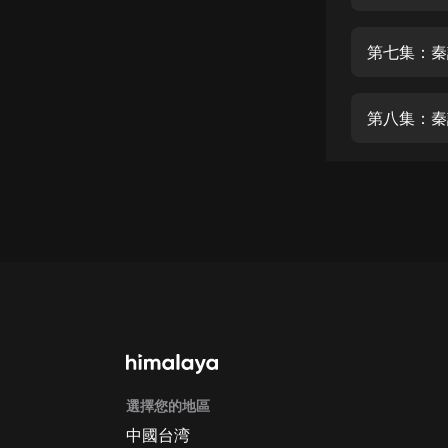
經典名著
人物傳記
第七集：秦
電影
生活
第八集：秦
英語
日語
課程
少兒教育
二次元
教育培訓
IT科技
選擇您的地區
汽車
中國台湾