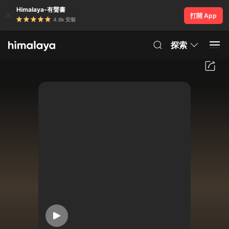
Himalaya-有聲書
打開 App
4.8k 安裝
探索