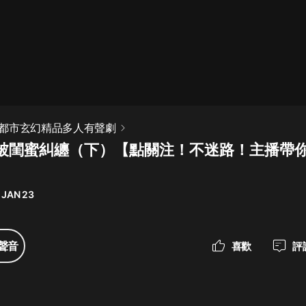
最佳女婿｜都市異能多人有聲劇｜一
種侃侃｜有聲小說
一種侃侃
米小圈上學記:一二三年級 | 暢銷出版
都市玄幻精品多人有聲劇
物
被閨蜜糾纏（下）【點關注！不迷路！主播帶
米小圈
破壞者聯盟篇1-4季·猴子警長科學探
案記|寶寶巴士
 JAN 23
寶寶巴士
大奉打更人丨頭陀淵領銜多人有聲
聲音
喜歡
評
劇|暢聽全集|王鶴棣、田曦薇主演影
視劇原著|賣報小郎君
頭陀淵講故事
總有這樣的歌只想一個人聽