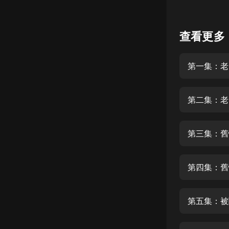
懸疑
查看更多
科幻
好書精講
第一集：老
外語
耽美
第二集：老
認知思維
人文
第三集：舊
音樂
第四集：舊
粵語
頭條
第五集：被
娛樂