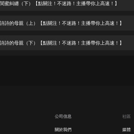
生命科學篇1-2·猴子警長科學探案記|
閨蜜糾纏（下）【點關注！不迷路！主播帶你上高速！】
寶寶巴士科普
寶寶巴士
詩詩的母親（上）【點關注！不迷路！主播帶你上高速！】
【新民間劇場】我的老千江湖｜ 有聲
的紫襟｜ 魔幻千手
有聲的紫襟
詩詩的母親（下）【點關注！不迷路！主播帶你上高速！】
《夜色鋼琴曲》
夜色鋼琴曲趙海洋
太荒吞天訣丨熱血玄幻丨紫襟領銜有
聲劇
有聲的紫襟
嫡女貴嫁 | 一刀蘇蘇團隊制作 | 古言
宮鬥重生爽文 多人有聲劇
一刀蘇蘇
公司信息
社區
中國大案紀實 | 每日一驚案！真實案
件恐怖刑偵尚文
關於我們
媒體
大舌頭尚文