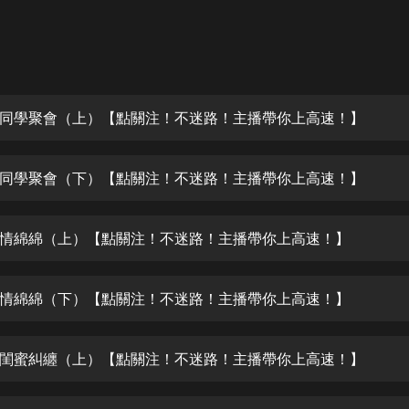
灰姑娘音樂
郭德綱於謙相聲全集
德雲社郭德綱相聲VIP
同學聚會（上）【點關注！不迷路！主播帶你上高速！】
安全警長啦咘啦哆·假期篇|新篇章加
更|寶寶巴士故事
寶寶巴士
同學聚會（下）【點關注！不迷路！主播帶你上高速！】
凡人修仙傳|楊洋主演影視原著|薑廣
濤配音多播版本
光合積木
情綿綿（上）【點關注！不迷路！主播帶你上高速！】
摸金天師【第一季】（紫襟演播）
有聲的紫襟
情綿綿（下）【點關注！不迷路！主播帶你上高速！】
無敵六皇子|爆笑穿越|無敵流皇子|安
閨蜜糾纏（上）【點關注！不迷路！主播帶你上高速！】
燃領銜有聲小說
安燃