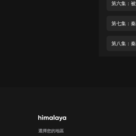
經典名著
第六集：被
人物傳記
第七集：秦
電影
生活
第八集：秦
英語
日語
課程
少兒教育
二次元
教育培訓
IT科技
汽車
選擇您的地區