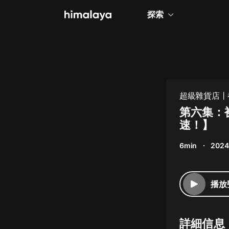
探索
全部
小說
個人成長
超級雜貨店丨
相聲評書
第六集：
速！】
兒童
6min
2024
歷史
情感治愈
播放
健康養生
商業財經
詳細信息
廣播劇