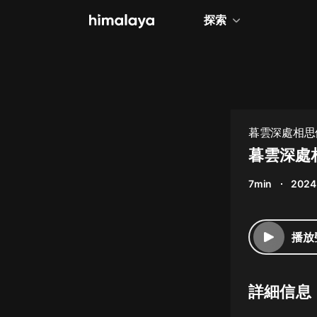
探索
全部
小說
個人成長
暮雲深處相思
相聲評書
暮雲深處
兒童
7min
2024
歷史
情感治愈
播放
健康養生
商業財經
詳細信息
廣播劇