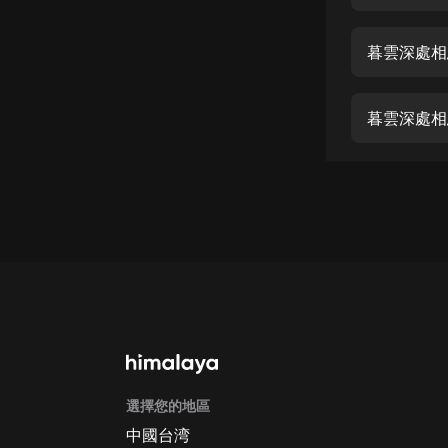
經典名著
人物傳記
暮雲深處相
電影
生活
暮雲深處相
英語
日語
課程
少兒教育
二次元
教育培訓
IT科技
選擇您的地區
汽車
中國台湾