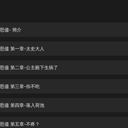
灰姑娘音樂
郭德綱於謙相聲全集
德雲社郭德綱相聲VIP
思儘- 簡介
安全警長啦咘啦哆·假期篇|新篇章加
更|寶寶巴士故事
思儘 第一章-太史大人
寶寶巴士
凡人修仙傳|楊洋主演影視原著|薑廣
濤配音多播版本
思儘 第二章-公主殿下生病了
光合積木
思儘 第三章-你不吃
摸金天師【第一季】（紫襟演播）
有聲的紫襟
思儘 第四章-落入荷池
無敵六皇子|爆笑穿越|無敵流皇子|安
燃領銜有聲小說
安燃
思儘 第五章-不疼？