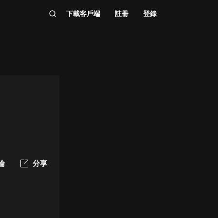
下載客戶端
註冊
登錄
論
分享