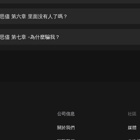
生命科學篇1-2·猴子警長科學探案記|
寶寶巴士科普
寶寶巴士
思儘 第六章 里面没有人了嗎？
【新民間劇場】我的老千江湖｜ 有聲
的紫襟｜ 魔幻千手
思儘 第七章 -為什麼騙我？
有聲的紫襟
《夜色鋼琴曲》
夜色鋼琴曲趙海洋
太荒吞天訣丨熱血玄幻丨紫襟領銜有
聲劇
有聲的紫襟
嫡女貴嫁 | 一刀蘇蘇團隊制作 | 古言
宮鬥重生爽文 多人有聲劇
公司信息
社區
一刀蘇蘇
中國大案紀實 | 每日一驚案！真實案
關於我們
媒體
件恐怖刑偵尚文
大舌頭尚文