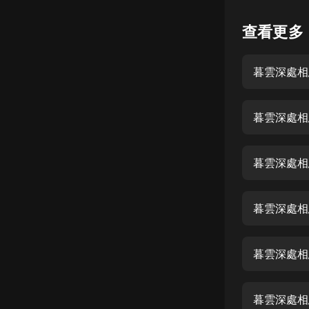
懸疑
查看更多
科幻
暮雲深處相
好書精講
外語
暮雲深處相
耽美
認知思維
暮雲深處相
人文
音樂
暮雲深處相
粵語
暮雲深處相
頭條
娛樂
暮雲深處相