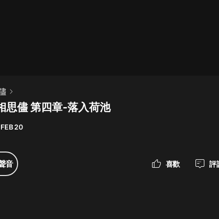
最佳女婿｜都市異能多人有聲劇｜一
種侃侃｜有聲小說
一種侃侃
米小圈上學記:一二三年級 | 暢銷出版
儘
物
相思儘 第四章-落入荷池
米小圈
 FEB 20
破壞者聯盟篇1-4季·猴子警長科學探
案記|寶寶巴士
寶寶巴士
聲音
喜歡
評
大奉打更人丨頭陀淵領銜多人有聲
劇|暢聽全集|王鶴棣、田曦薇主演影
視劇原著|賣報小郎君
頭陀淵講故事
總有這樣的歌只想一個人聽