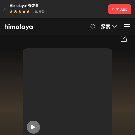
Himalaya-有聲書
打開 App
4.8k 安裝
探索