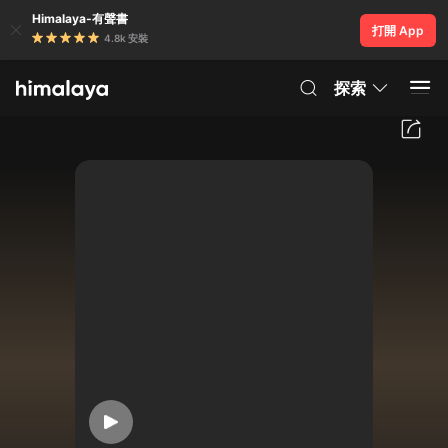
Himalaya-有聲書
打開 App
4.8k 安裝
探索