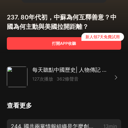
237. 80年代初，中蘇為何互釋善意？中
國為何主動與美國拉開距離？
新人領7天免費試用
打開APP收聽
每天聽點中國歷史| 人物傳記 逸聞趣史 軍事紀實
127次播放
362條聲音
查看更多
244. 國共兩黨情報組織是怎麼創建的？我黨的中央特科早期成員都有誰？
13min