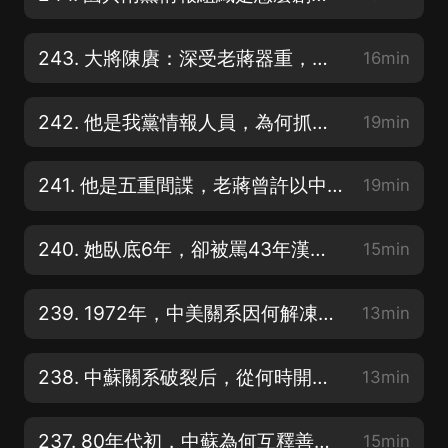
243. 大將陳賡：深受老蔣器重，為何離開老蔣？如何成了我黨情報科長？
16min
242. 他是我黨情報人員，為何抓父親入獄？為何陪溥儀坐了5年牢？
19min
241. 他是五重間諜，老蔣曾許以中將，他選擇回歸我黨，結局令人唏噓
19min
240. 她臥底6年，卻被罵43年漢奸，坐10年冤獄，最終選擇自我了斷
15min
239. 1972年，中美關系因何解凍？中美聯合做了哪些事情？
13min
238. 中蘇關系破裂后，從何時開始，因何原因，重新有了接觸？
13min
237. 80年代初，中蘇為何互釋善意？中國為何主動與美國拉開距離？
15min