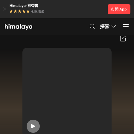
Himalaya-有聲書
打開 App
4.8k 安裝
探索