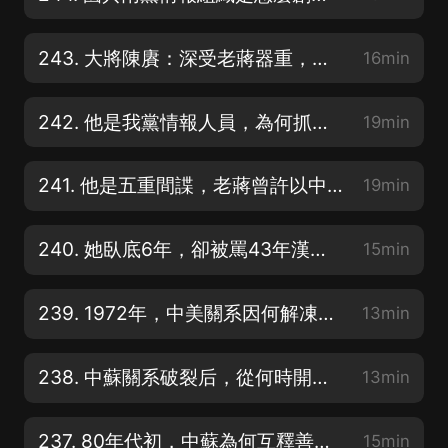
243. 大將陳賡：深受老蔣器重，為何離開老蔣？如何成了我黨情報科長？
16min
242. 他是我黨情報人員，為何抓父親入獄？為何陪溥儀坐了5年牢？
19min
241. 他是五重間諜，老蔣曾許以中將，他選擇回歸我黨，結局令人唏噓
19min
240. 她臥底6年，卻被罵43年漢奸，坐10年冤獄，最終選擇自我了斷
15min
239. 1972年，中美關系因何解凍？中美聯合做了哪些事情？
13min
238. 中蘇關系破裂后，從何時開始，因何原因，重新有了接觸？
13min
237. 80年代初，中蘇為何互釋善意？中國為何主動與美國拉開距離？
15min