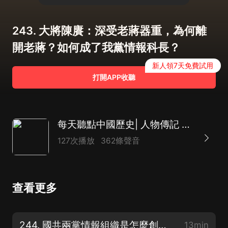
243. 大將陳賡：深受老蔣器重，為何離
開老蔣？如何成了我黨情報科長？
新人領7天免費試用
打開APP收聽
每天聽點中國歷史| 人物傳記 逸聞趣史 軍事紀實
127次播放
362條聲音
查看更多
244. 國共兩黨情報組織是怎麼創建的？我黨的中央特科早期成員都有誰？
13min