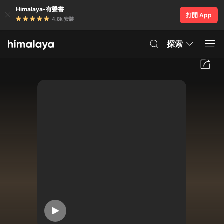
Himalaya-有聲書
打開 App
4.8k 安裝
探索