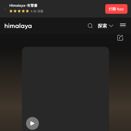
Himalaya-有聲書
打開 App
4.8k 安裝
探索