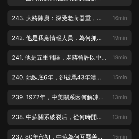
243. 大將陳賡：深受老蔣器重，為何離開老蔣？如何成了我黨情報科長？
16min
242. 他是我黨情報人員，為何抓父親入獄？為何陪溥儀坐了5年牢？
19min
241. 他是五重間諜，老蔣曾許以中將，他選擇回歸我黨，結局令人唏噓
19min
240. 她臥底6年，卻被罵43年漢奸，坐10年冤獄，最終選擇自我了斷
15min
239. 1972年，中美關系因何解凍？中美聯合做了哪些事情？
13min
238. 中蘇關系破裂后，從何時開始，因何原因，重新有了接觸？
13min
237. 80年代初，中蘇為何互釋善意？中國為何主動與美國拉開距離？
15min