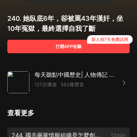
240. 她臥底6年，卻被罵43年漢奸，坐
10年冤獄，最終選擇自我了斷
新人領7天免費試用
打開APP收聽
每天聽點中國歷史| 人物傳記 逸聞趣史 軍事紀實
127次播放
362條聲音
查看更多
244. 國共兩黨情報組織是怎麼創建的？我黨的中央特科早期成員都有誰？
13min