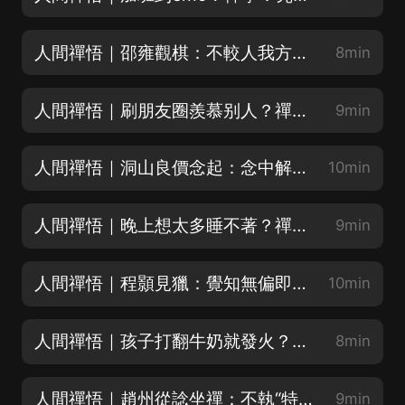
人間禪悟｜邵雍觀棋：不較人我方得自在
8min
人間禪悟｜刷朋友圈羨慕别人？禪學：别拿你的人生和他人比
9min
人間禪悟｜洞山良價念起：念中解脫不隨境轉
10min
人間禪悟｜晚上想太多睡不著？禪學：念中解脫是不被念頭纏
9min
人間禪悟｜程顥見獵：覺知無偏即是般若
10min
人間禪悟｜孩子打翻牛奶就發火？禪學：般若就是放下偏見的清明
8min
人間禪悟｜趙州從諗坐禪：不執“特殊”方是真修
9min