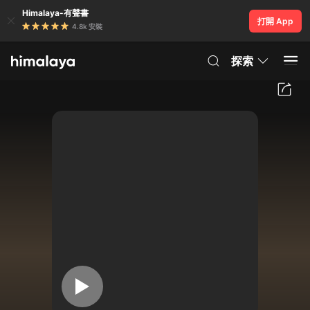
Himalaya-有聲書
打開 App
4.8k 安裝
探索