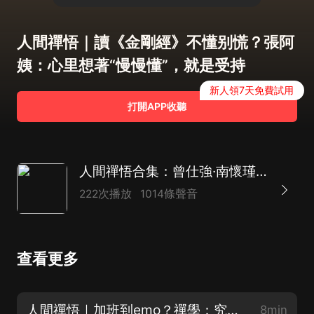
人間禪悟｜讀《金剛經》不懂别慌？張阿
姨：心里想著“慢慢懂”，就是受持
新人領7天免費試用
打開APP收聽
人間禪悟合集：曾仕強·南懷瑾箴言·國學古訓智慧
222次播放
1014條聲音
查看更多
人間禪悟｜加班到emo？禪學：究竟的快樂藏在天真善良與當下里
8min