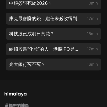
申根簽證死於2026？
10min
庫克最會賺的錢，繼任未必收得到
17min
科技股已成明日黃花？
15min
給招股書“化妝”的人：港股IPO是如何注水的
17min
光大銀行冤不冤？
16min
選擇您的地區