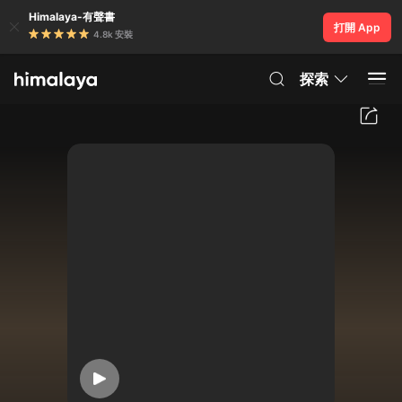
Himalaya-有聲書
打開 App
4.8k 安裝
探索