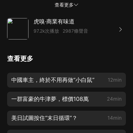
二批董宇輝。 平臺吃過一次超級IP失控的苦，就不會願
查看更多
意再養出第二個。至此，東方甄選除了俞敏洪自己，已經
没有真正意義上的超級明星。對公司來說，這也許是一場
虎嗅·商業有味道
平庸但安全的轉型。 00:09 宿命：平臺與超級個體的權
97.2k次播放
2987條聲音
力博弈 02:09 根源：俞敏洪管理哲學中的秩序焦慮
04:20 困局：去IP化轉型面臨的業績與輿論陣痛 07:05 取
舍：寧要平庸控制，不要失控神話
查看更多
中國車主，終於不用再做“小白鼠”
12min
一群富豪的牛津夢，標價108萬
24min
美日試圖按住“末日循環”？
14min