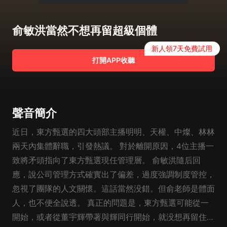
俞敏洪當然不想再留超級個體
新人領7天免費試用
打開APP收聽
聲音簡介
近日，東方甄選的四大頭部主播明明、天權、中燦、林林
兩天內集體辭職，引發熱議。 對於離開原因，4位主播一
致將矛頭指向了東方甄選現任管理層。 俞敏洪隨后回
應，說公司管理方式確實出了偏差，過度強調制度管控，
忽視了團隊的人文關懷。這話當然没錯。但俞老師是體面
人，也不便全說透。 真正的問題是，東方甄選可能從一
開始，或者從董宇輝帶著與輝同行開始，就没想再留住第