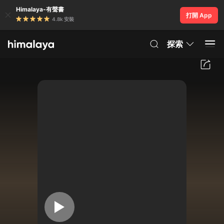
Himalaya-有聲書
打開 App
4.8k 安裝
探索