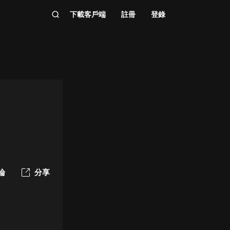
下載客戶端
註冊
登錄
？
論
分享