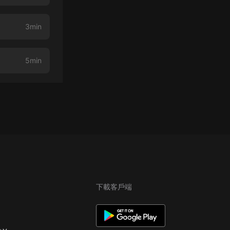
3min
5min
下載客戶端