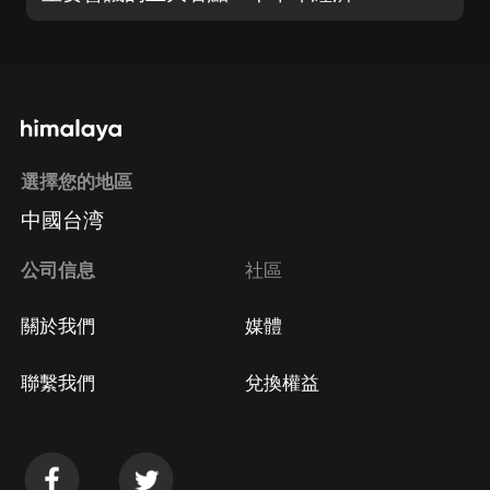
選擇您的地區
中國台湾
公司信息
社區
關於我們
媒體
聯繫我們
兌換權益