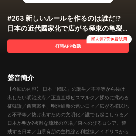
#263 新しいルールを作るのは誰だ!?
日本の近代國家化で広がる極東の亀裂
【COTEN RADIO】
新人領7天免費試用
打開APP收聽
聲音簡介
【今回の內容】 日本「國民」の誕生／不平等から抜け
出したい明治政府／正直直球ビスマルク／揉めに揉める
征韓論／西南戦爭、明治維新の遠い日々／広がる植民地
と不平等／抜け出すための文明化／誰でも起こしうる／
日本か明か?複雑な琉球の立場／東へのびるロシア、警
戒する日本／山県有朋の主権線と利益線／イギリスから