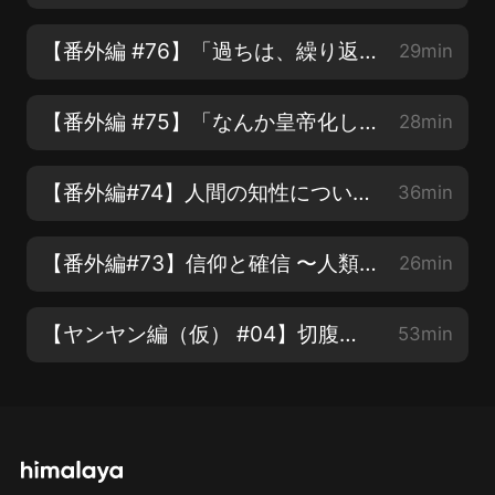
【番外編 #76】「過ちは、繰り返すな…！」畫一的思考からの脫卻を図る僕たちの採用活動【COTEN RADIO】
29min
【番外編 #75】「なんか皇帝化してない？」リスナーからのご指摘にコテン深井がズバリお答えします！【COTEN RADIO】
28min
【番外編#74】人間の知性について 〜ひとくくりにできない才能と広がる未來への可能性〜【COTEN RADIO】
36min
【番外編#73】信仰と確信 〜人類と世界を理解する為に必要な宗教のアレコレ〜【COTEN RADIO】
26min
【ヤンヤン編（仮） #04】切腹の美學 〜武士が武士であるために〜【COTEN RADIO】
53min