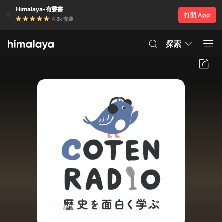
Himalaya-有聲書
打開 App
4.8k 安裝
探索