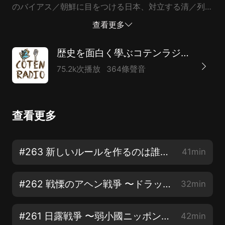
のバイアス／朝鮮に目をつける日本、対立する清／列強
的ふるまい／弱いものたちが夕暮れ／互いの立場からみ
查看更多
てみよう 【COTEN CREW（舊：コテンサポーター）に
なる】https://www.cotenradio.fm/support 【イベント
歴史を面白く學ぶコテンラジオ （COTEN RADIO）
&キャンペーン】 https://cotenradio.fm/campaign/
75.2k次播放
364條聲音
【出演&Twitter】 株式會社COTEN 深井龍之介
@CotenFukai 株式會社COTEN 楊睿之 @AcYang5 株式
會社BOOK 樋口聖典 @HiguchiKi 株式會社COTEN 室越
查看更多
龍之介 【公式Twitterアカウント】 @CotenRadio 【公
式LINEスタンプ】 https://bit.ly/2yzcJoV 【參考文獻
（隨時更新）】 https://cotenradio.fm/references/
#263 新しいルールを作るのは誰だ!? 日本の近代國家化で広がる極東の亀裂【COTEN RADIO】
41min
【収録】 いいかねPalette http://palette.jp.net
【YouTubeでも配信中】 http://urx2.nu/Y1U2 【コテン
#262 戦慄のアヘン戦爭 〜ドラッグに揺れるアジア情勢とある幕末志士の開眼〜【COTEN RADIO】
32min
ラジオへお便り】 https://cotenradio.fm/feedback/
#261 日露戦爭 〜弱小國ニッポンが見出した勝利への布石〜【COTEN RADIO】
42min