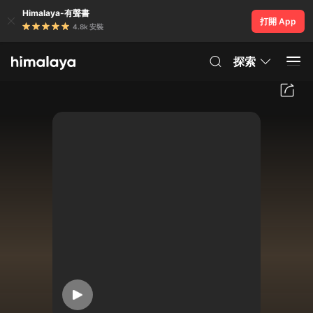
Himalaya-有聲書
打開 App
4.8k 安裝
探索