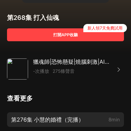
第268集 打入仙魂
新人領7天免費試用
打開APP收聽
獵魂師|恐怖懸疑|燒腦刺激|AI多播
-次播放
275條聲音
查看更多
第276集 小慧的婚禮（完播）
8min