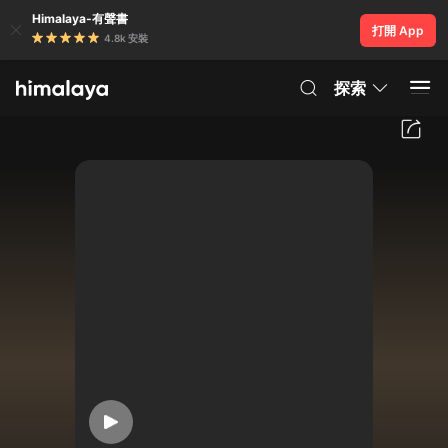
Himalaya-有聲書
打開 App
4.8k 安裝
探索