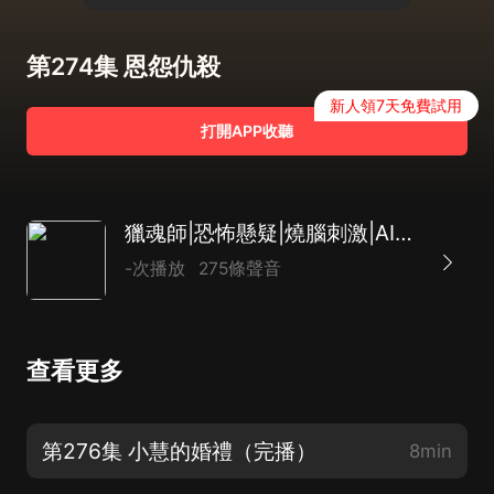
第274集 恩怨仇殺
新人領7天免費試用
打開APP收聽
獵魂師|恐怖懸疑|燒腦刺激|AI多播
-次播放
275條聲音
查看更多
第276集 小慧的婚禮（完播）
8min