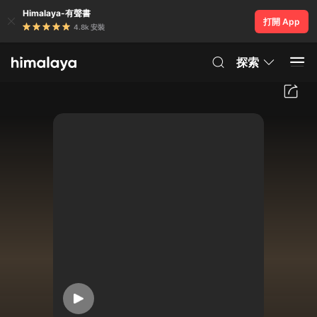
Himalaya-有聲書
打開 App
4.8k 安裝
探索