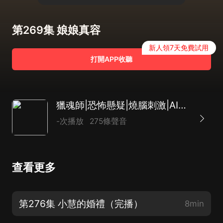
第269集 娘娘真容
新人領7天免費試用
打開APP收聽
獵魂師|恐怖懸疑|燒腦刺激|AI多播
-次播放
275條聲音
查看更多
第276集 小慧的婚禮（完播）
8min