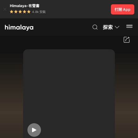
Himalaya-有聲書
打開 App
4.8k 安裝
探索