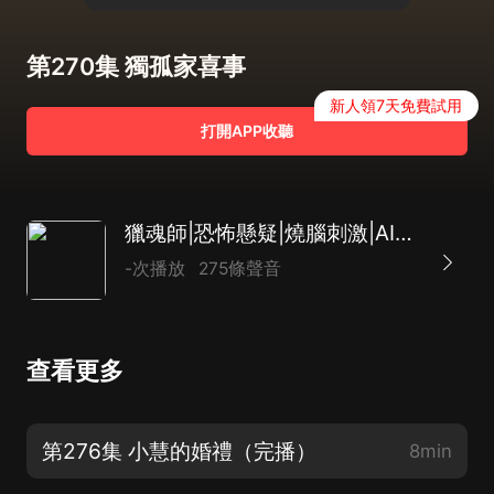
第270集 獨孤家喜事
新人領7天免費試用
打開APP收聽
獵魂師|恐怖懸疑|燒腦刺激|AI多播
-次播放
275條聲音
查看更多
第276集 小慧的婚禮（完播）
8min