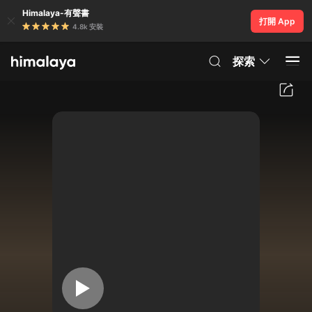
Himalaya-有聲書
打開 App
4.8k 安裝
探索