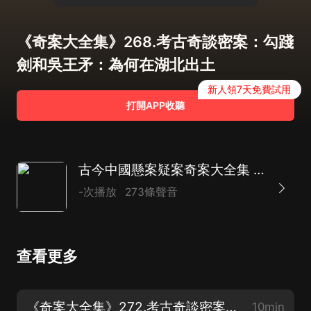
《奇案大全集》268.考古奇談密案：勾踐
劍和吳王矛：為何在湖北出土
新人領7天免費試用
打開APP收聽
古今中國懸案疑案奇案大全集 | 歷史中不為人知的秘密
-次播放
273條聲音
查看更多
《奇案大全集》272.考古奇談密案：高州：發現冼夫人時代銅刀銅劍和奇特石刻文字（完）
10min