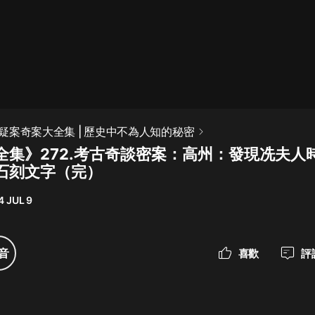
最佳女婿｜都市異能多人有聲劇｜一
種侃侃｜有聲小說
一種侃侃
米小圈上學記:一二三年級 | 暢銷出版
疑案奇案大全集 | 歷史中不為人知的秘密
物
全集》272.考古奇談密案：高州：發現冼夫人
米小圈
石刻文字（完）
破壞者聯盟篇1-4季·猴子警長科學探
案記|寶寶巴士
4 JUL 9
寶寶巴士
大奉打更人丨頭陀淵領銜多人有聲
音
喜歡
評
劇|暢聽全集|王鶴棣、田曦薇主演影
視劇原著|賣報小郎君
頭陀淵講故事
總有這樣的歌只想一個人聽