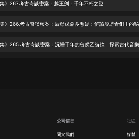
生命科學篇1-2·猴子警長科學探案記|
集》267.考古奇談密案：越王劍：千年不朽之謎
寶寶巴士科普
寶寶巴士
集》266.考古奇談密案：后母戊鼎多懸疑：解讀殷墟青銅里的
【新民間劇場】我的老千江湖｜ 有聲
的紫襟｜ 魔幻千手
有聲的紫襟
《夜色鋼琴曲》
夜色鋼琴曲趙海洋
太荒吞天訣丨熱血玄幻丨紫襟領銜有
聲劇
有聲的紫襟
嫡女貴嫁 | 一刀蘇蘇團隊制作 | 古言
宮鬥重生爽文 多人有聲劇
一刀蘇蘇
公司信息
社區
中國大案紀實 | 每日一驚案！真實案
件恐怖刑偵尚文
關於我們
媒體
大舌頭尚文