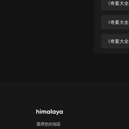
經典名著
《奇案大全
人物傳記
《奇案大全
電影
生活
英語
日語
課程
少兒教育
二次元
教育培訓
IT科技
汽車
選擇您的地區