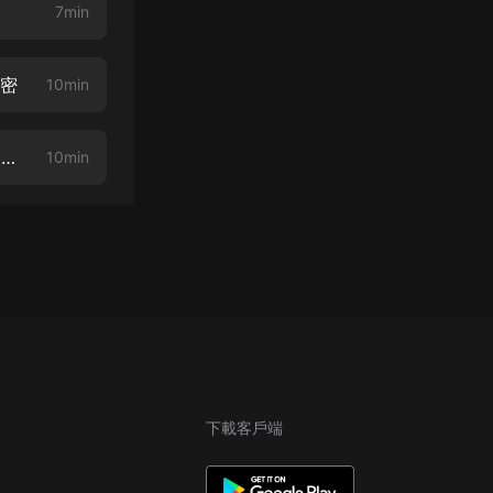
7min
秘密
10min
《奇案大全集》265.考古奇談密案：沉睡千年的曾侯乙編鐘：探索古代音樂藝術
10min
下載客戶端