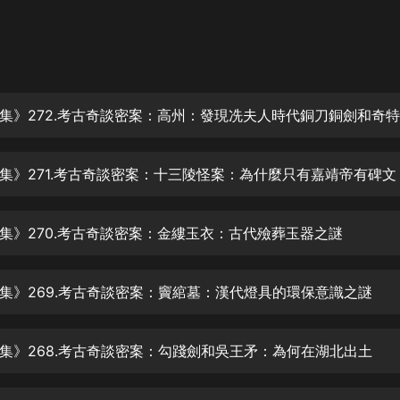
灰姑娘音樂
郭德綱於謙相聲全集
德雲社郭德綱相聲VIP
安全警長啦咘啦哆·假期篇|新篇章加
更|寶寶巴士故事
寶寶巴士
集》271.考古奇談密案：十三陵怪案：為什麼只有嘉靖帝有碑文
凡人修仙傳|楊洋主演影視原著|薑廣
濤配音多播版本
光合積木
集》270.考古奇談密案：金縷玉衣：古代殮葬玉器之謎
摸金天師【第一季】（紫襟演播）
有聲的紫襟
集》269.考古奇談密案：竇綰墓：漢代燈具的環保意識之謎
無敵六皇子|爆笑穿越|無敵流皇子|安
集》268.考古奇談密案：勾踐劍和吳王矛：為何在湖北出土
燃領銜有聲小說
安燃