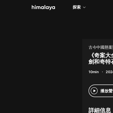
探索
全部
小說
個人成長
古今中國懸案
相聲評書
《奇案大
劍和奇特
兒童
10min
202
歷史
情感治愈
播放聲
健康養生
商業財經
詳細信息
廣播劇