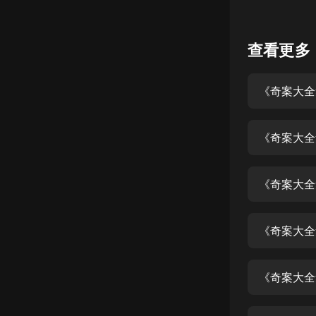
懸疑
查看更多
科幻
好書精講
外語
耽美
《奇案大全
認知思維
人文
《奇案大全
音樂
《奇案大全
粵語
頭條
《奇案大全
娛樂