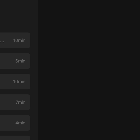
《奇案大全集》272.考古奇談密案：高州：發現冼夫人時代銅刀銅劍和奇特石刻文字（完）
10min
6min
10min
7min
4min