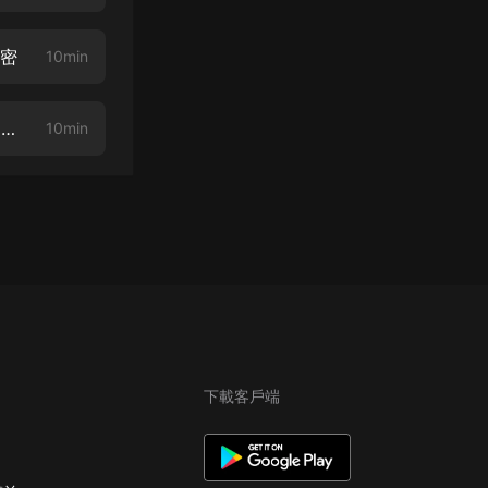
秘密
10min
《奇案大全集》265.考古奇談密案：沉睡千年的曾侯乙編鐘：探索古代音樂藝術
10min
下載客戶端