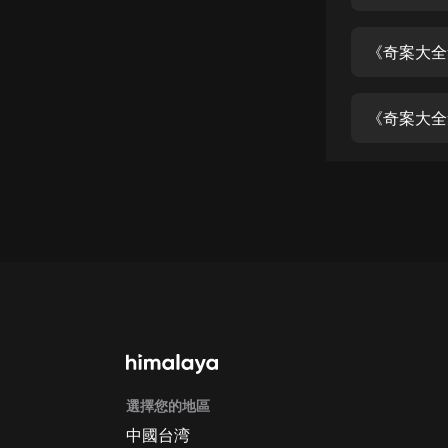
經典名著
人物傳記
《奇案大全
電影
生活
英語
日語
課程
少兒教育
二次元
教育培訓
IT科技
選擇您的地區
汽車
中國台湾