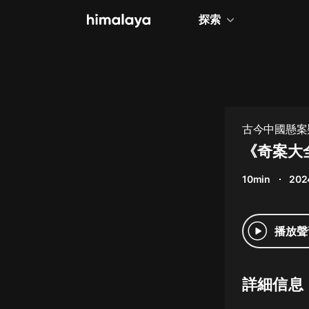
探索
全部
小說
個人成長
古今中國懸案
相聲評書
《奇案大
兒童
10min
202
歷史
情感治愈
播放聲
健康養生
商業財經
詳細信息
廣播劇