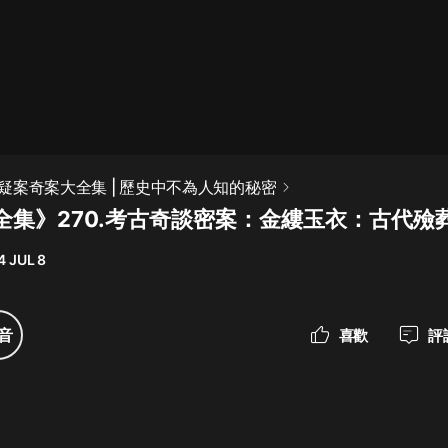
最佳女婿｜都市異能多人有聲劇｜一
種侃侃｜有聲小說
一種侃侃
米小圈上學記:一二三年級 | 暢銷出版
疑案奇案大全集 | 歷史中不為人知的秘密
物
全集》270.考古奇談密案：金縷玉衣：古代殮
米小圈
4 JUL 8
破壞者聯盟篇1-4季·猴子警長科學探
案記|寶寶巴士
寶寶巴士
音
喜歡
評
大奉打更人丨頭陀淵領銜多人有聲
劇|暢聽全集|王鶴棣、田曦薇主演影
視劇原著|賣報小郎君
頭陀淵講故事
總有這樣的歌只想一個人聽