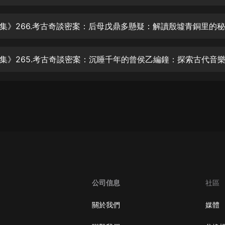
生命科學篇1-2·猴子警長科學探案記|
寶寶巴士科普
寶寶巴士
集》266.考古奇談密案：后母戊鼎多懸疑：解讀殷墟青銅里的
【新民間劇場】我的老千江湖｜ 有聲
的紫襟｜ 魔幻千手
有聲的紫襟
《夜色鋼琴曲》
夜色鋼琴曲趙海洋
太荒吞天訣丨熱血玄幻丨紫襟領銜有
聲劇
有聲的紫襟
嫡女貴嫁 | 一刀蘇蘇團隊制作 | 古言
宮鬥重生爽文 多人有聲劇
公司信息
社區
一刀蘇蘇
中國大案紀實 | 每日一驚案！真實案
關於我們
媒體
件恐怖刑偵尚文
大舌頭尚文