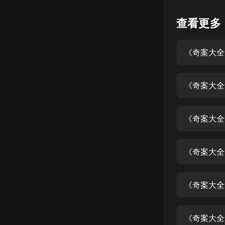
懸疑
查看更多
科幻
好書精講
外語
《奇案大全
耽美
認知思維
《奇案大全
人文
音樂
《奇案大全
粵語
《奇案大全
頭條
娛樂
《奇案大全