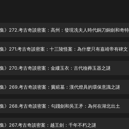
灰姑娘音樂
郭德綱於謙相聲全集
德雲社郭德綱相聲VIP
安全警長啦咘啦哆·假期篇|新篇章加
更|寶寶巴士故事
集》271.考古奇談密案：十三陵怪案：為什麼只有嘉靖帝有碑文
寶寶巴士
凡人修仙傳|楊洋主演影視原著|薑廣
濤配音多播版本
集》270.考古奇談密案：金縷玉衣：古代殮葬玉器之謎
光合積木
集》269.考古奇談密案：竇綰墓：漢代燈具的環保意識之謎
摸金天師【第一季】（紫襟演播）
有聲的紫襟
集》268.考古奇談密案：勾踐劍和吳王矛：為何在湖北出土
無敵六皇子|爆笑穿越|無敵流皇子|安
燃領銜有聲小說
安燃
集》267.考古奇談密案：越王劍：千年不朽之謎