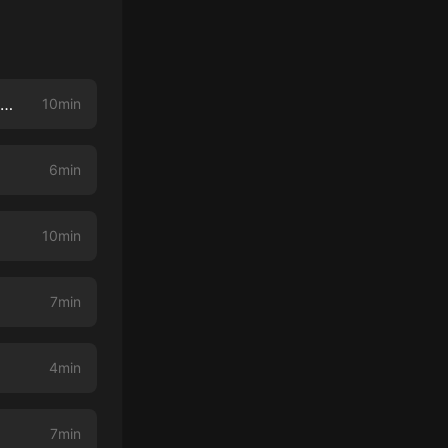
《奇案大全集》272.考古奇談密案：高州：發現冼夫人時代銅刀銅劍和奇特石刻文字（完）
10min
6min
10min
7min
4min
7min