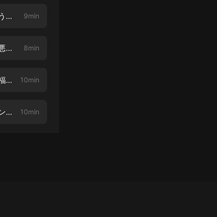
#286 ネットビジネスを脅かす中國の闇サイト その② サイバー攻撃はどうやって起きているの？
9min
#285 ネットビジネスを脅かす中國の闇サイト その① ネットの利便性を悪用するサイバー犯罪
8min
#284 中國政府の規制強化、巨大テックにどう影響するか その⑤ 共同裕福裕とは
10min
#283 中國政府の規制強化、巨大テックにどう影響するか その④ テンセントの獨占問題
10min