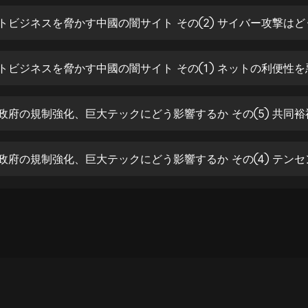
生命科學篇1-2·猴子警長科學探案記|
寶寶巴士科普
寶寶巴士
【新民間劇場】我的老千江湖｜ 有聲
的紫襟｜ 魔幻千手
有聲的紫襟
《夜色鋼琴曲》
夜色鋼琴曲趙海洋
太荒吞天訣丨熱血玄幻丨紫襟領銜有
聲劇
有聲的紫襟
嫡女貴嫁 | 一刀蘇蘇團隊制作 | 古言
宮鬥重生爽文 多人有聲劇
一刀蘇蘇
中國大案紀實 | 每日一驚案！真實案
件恐怖刑偵尚文
大舌頭尚文