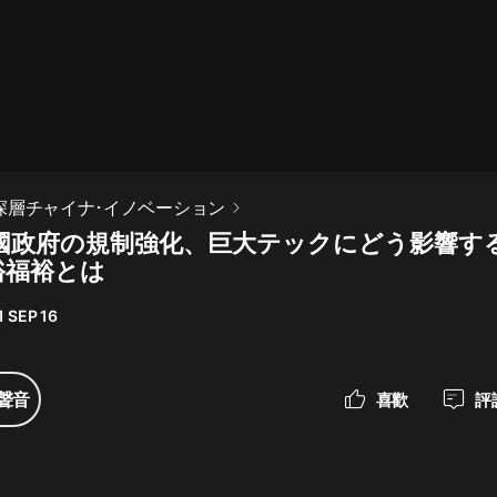
最佳女婿｜都市異能多人有聲劇｜一
種侃侃｜有聲小說
一種侃侃
米小圈上學記:一二三年級 | 暢銷出版
深層チャイナ･イノベーション
物
 中國政府の規制強化、巨大テックにどう影響す
米小圈
裕福裕とは
破壞者聯盟篇1-4季·猴子警長科學探
案記|寶寶巴士
1 SEP 16
寶寶巴士
大奉打更人丨頭陀淵領銜多人有聲
聲音
喜歡
評
劇|暢聽全集|王鶴棣、田曦薇主演影
視劇原著|賣報小郎君
頭陀淵講故事
總有這樣的歌只想一個人聽