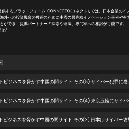
灰姑娘音樂
anが提供するプラットフォーム｢CONNECTO(コネクト)｣では、日本企業の
海外への投資機會の獲得のために中國の最先端イノベーション事例や有
郭德綱於謙相聲全集
とができ、提攜パートナーの探索や連攜、専門家への相談が可能です。
德雲社郭德綱相聲VIP
.jp/
安全警長啦咘啦哆·假期篇|新篇章加
更|寶寶巴士故事
寶寶巴士
凡人修仙傳|楊洋主演影視原著|薑廣
終回
濤配音多播版本
光合積木
摸金天師【第一季】（紫襟演播）
有聲的紫襟
無敵六皇子|爆笑穿越|無敵流皇子|安
燃領銜有聲小說
安燃