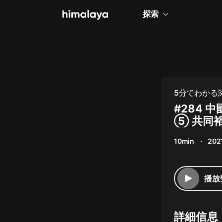
探索
全部
小說
個人成長
5分でわかる
相聲評書
#284
⑤ 共同
兒童
10min
202
歷史
情感治愈
播放
健康養生
商業財經
詳細信息
廣播劇