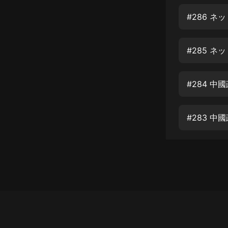
經典名著
人物傳記
電影
生活
英語
日語
課程
少兒教育
二次元
教育培訓
IT科技
汽車