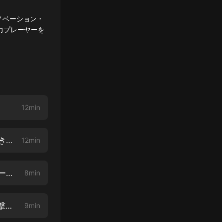
イノベーション・
力プレーヤーを
12min
#289 ネットビジネスを脅かす中國の闇サイト その⑤ サイバー犯罪に巻き込まれるな
12min
#288 ネットビジネスを脅かす中國の闇サイト その④ 東京五輪にサイバー攻撃は発生したの？
8min
#287 ネットビジネスを脅かす中國の闇サイト その③ 日本はサイバー攻撃を受けているの？
9min