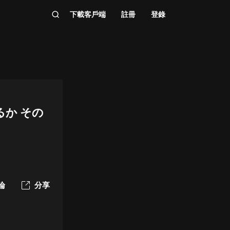
下載客戶端
註冊
登錄
るか その
論
分享