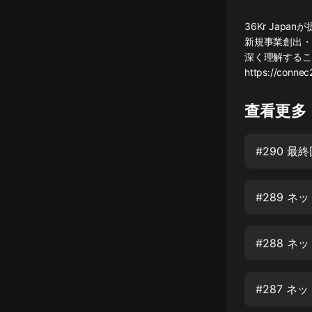
懸疑
36Kr Jap
新規事業創出・
科幻
深く理解するこ
https://connec2
好書精講
外語
查看更多
耽美
#290 最
認知思維
人文
音樂
粵語
頭條
娛樂