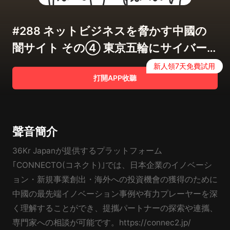
#288 ネットビジネスを脅かす中國の
闇サイト その④ 東京五輪にサイバー
攻撃は発生したの？
新人領7天免費試用
打開APP收聽
聲音簡介
36Kr Japanが提供するプラットフォーム
｢CONNECTO(コネクト)｣では、日本企業のイノベーシ
ョン・新規事業創出・海外への投資機會の獲得のために
中國の最先端イノベーション事例や有力プレーヤーを深
く理解することができ、提攜パートナーの探索や連攜、
専門家への相談が可能です。https://connec2.jp/