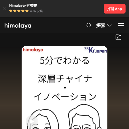
Himalaya-有聲書
打開 App
4.8k 安裝
探索