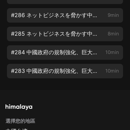
#286 ネットビジネスを脅かす中國の闇サイト その② サイバー攻撃はどうやって起きているの？
9min
#285 ネットビジネスを脅かす中國の闇サイト その① ネットの利便性を悪用するサイバー犯罪
8min
#284 中國政府の規制強化、巨大テックにどう影響するか その⑤ 共同裕福裕とは
10min
#283 中國政府の規制強化、巨大テックにどう影響するか その④ テンセントの獨占問題
10min
選擇您的地區