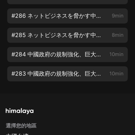
#286 ネットビジネスを脅かす中國の闇サイト その② サイバー攻撃はどうやって起きているの？
9min
#285 ネットビジネスを脅かす中國の闇サイト その① ネットの利便性を悪用するサイバー犯罪
8min
#284 中國政府の規制強化、巨大テックにどう影響するか その⑤ 共同裕福裕とは
10min
#283 中國政府の規制強化、巨大テックにどう影響するか その④ テンセントの獨占問題
10min
選擇您的地區