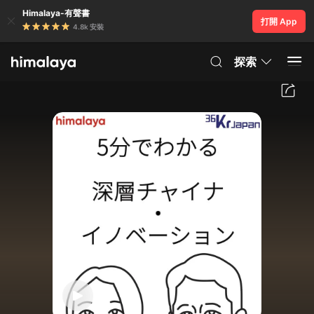
Himalaya-有聲書
打開 App
4.8k 安裝
探索