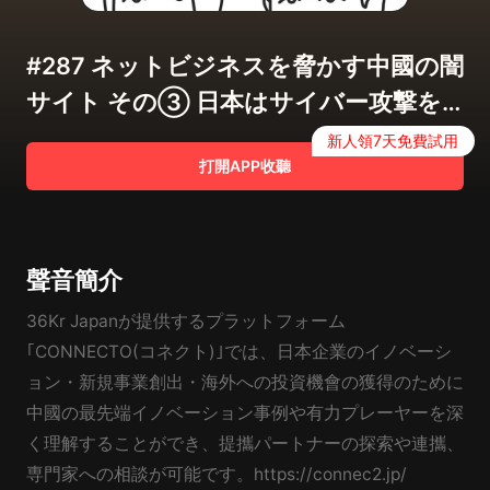
#287 ネットビジネスを脅かす中國の闇
サイト その③ 日本はサイバー攻撃を
受けているの？
新人領7天免費試用
打開APP收聽
聲音簡介
36Kr Japanが提供するプラットフォーム
｢CONNECTO(コネクト)｣では、日本企業のイノベーシ
ョン・新規事業創出・海外への投資機會の獲得のために
中國の最先端イノベーション事例や有力プレーヤーを深
く理解することができ、提攜パートナーの探索や連攜、
専門家への相談が可能です。https://connec2.jp/