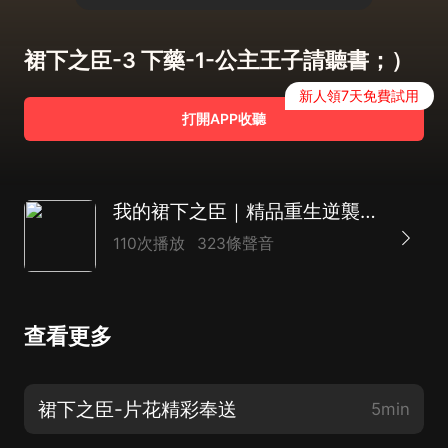
裙下之臣-3 下藥-1-公主王子請聽書；）
新人領7天免費試用
打開APP收聽
我的裙下之臣｜精品重生逆襲｜大女主雙潔雙強｜古言多人劇
110次播放
323條聲音
查看更多
裙下之臣-片花精彩奉送
5min