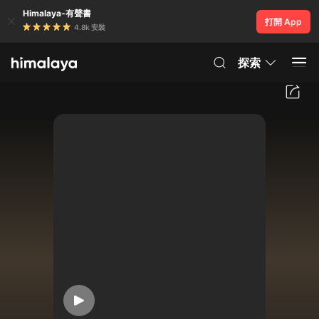
Himalaya-有聲書
打開 App
4.8k 安裝
探索