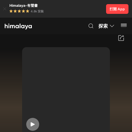
Himalaya-有聲書
打開 App
4.8k 安裝
探索