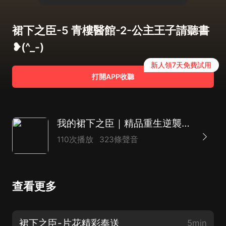
裙下之臣-5 青樓醫館-2-公主王子請聽書
❥(^_-)
新人領7天免費試用
打開APP收聽
我的裙下之臣｜精品重生逆襲｜大女主雙潔雙強｜古言多人劇
110次播放
323條聲音
查看更多
裙下之臣-片花精彩奉送
5min