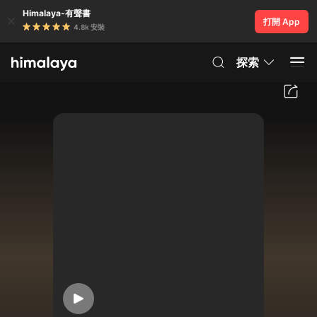
Himalaya-有聲書
打開 App
4.8k 安裝
探索