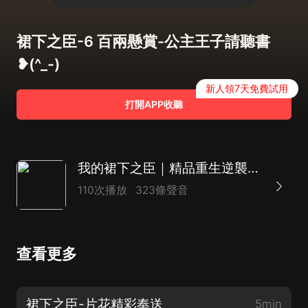
裙下之臣-6 百兩懸賞-公主王子請聽書
❥(^_-)
新人領7天免費試用
打開APP收聽
我的裙下之臣｜精品重生逆襲｜大女主雙潔雙強｜古言多人劇
110次播放
323條聲音
查看更多
裙下之臣-片花精彩奉送
5min