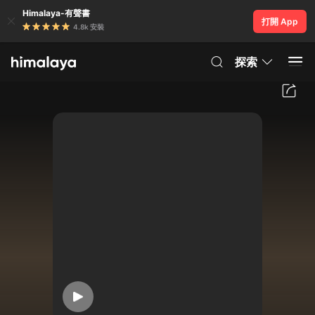
Himalaya-有聲書
打開 App
4.8k 安裝
探索