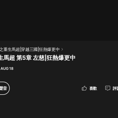
最佳女婿｜都市異能多人有聲劇｜一
種侃侃｜有聲小說
一種侃侃
米小圈上學記:一二三年級 | 暢銷出版
之重生馬超|穿越三國|狂熱爆更中
物
馬超 第5章 左慈|狂熱爆更中
米小圈
 AUG 18
破壞者聯盟篇1-4季·猴子警長科學探
案記|寶寶巴士
寶寶巴士
聲音
喜歡
評
大奉打更人丨頭陀淵領銜多人有聲
劇|暢聽全集|王鶴棣、田曦薇主演影
視劇原著|賣報小郎君
頭陀淵講故事
總有這樣的歌只想一個人聽