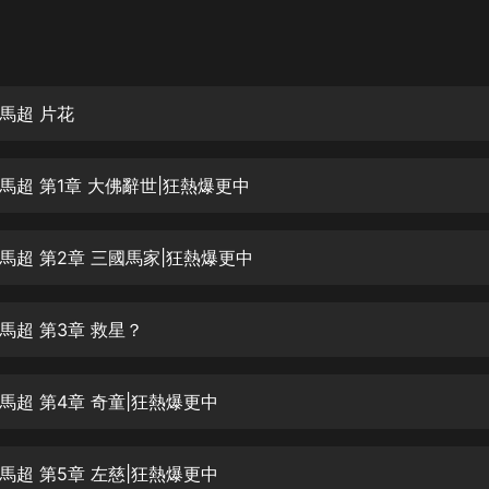
灰姑娘音樂
郭德綱於謙相聲全集
德雲社郭德綱相聲VIP
馬超 片花
安全警長啦咘啦哆·假期篇|新篇章加
更|寶寶巴士故事
馬超 第1章 大佛辭世|狂熱爆更中
寶寶巴士
凡人修仙傳|楊洋主演影視原著|薑廣
濤配音多播版本
馬超 第2章 三國馬家|狂熱爆更中
光合積木
馬超 第3章 救星？
摸金天師【第一季】（紫襟演播）
有聲的紫襟
馬超 第4章 奇童|狂熱爆更中
無敵六皇子|爆笑穿越|無敵流皇子|安
燃領銜有聲小說
安燃
馬超 第5章 左慈|狂熱爆更中