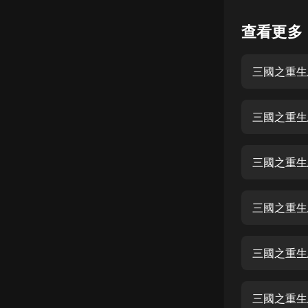
懸疑
查看更多
科幻
三國之重生
好書精講
外語
三國之重生
耽美
認知思維
三國之重生
人文
音樂
三國之重生
粵語
三國之重生
頭條
娛樂
三國之重生