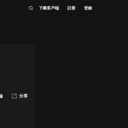
下載客戶端
註冊
登錄
論
分享