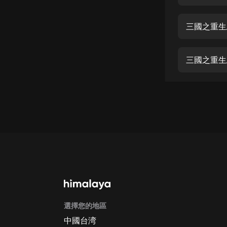
經典名著
人物傳記
三國之重生
電影
生活
三國之重生
英語
日語
課程
少兒教育
二次元
教育培訓
IT科技
選擇您的地區
汽車
中國台湾