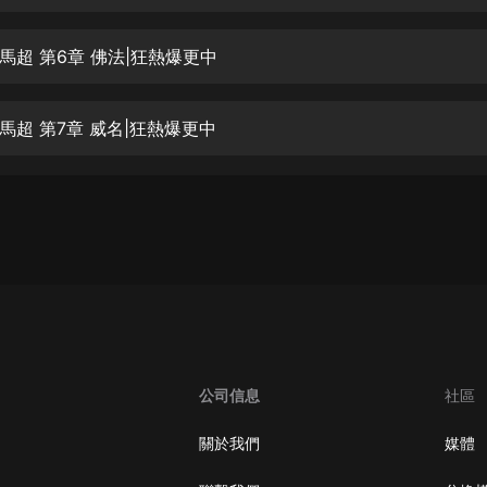
生命科學篇1-2·猴子警長科學探案記|
寶寶巴士科普
寶寶巴士
馬超 第6章 佛法|狂熱爆更中
【新民間劇場】我的老千江湖｜ 有聲
的紫襟｜ 魔幻千手
馬超 第7章 威名|狂熱爆更中
有聲的紫襟
《夜色鋼琴曲》
夜色鋼琴曲趙海洋
太荒吞天訣丨熱血玄幻丨紫襟領銜有
聲劇
有聲的紫襟
嫡女貴嫁 | 一刀蘇蘇團隊制作 | 古言
宮鬥重生爽文 多人有聲劇
公司信息
社區
一刀蘇蘇
中國大案紀實 | 每日一驚案！真實案
關於我們
媒體
件恐怖刑偵尚文
大舌頭尚文