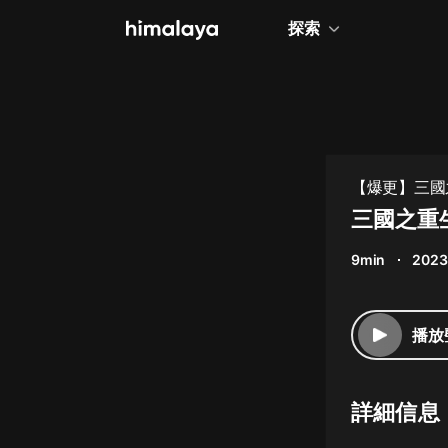
探索
全部
小說
個人成長
【爆更】三國
相聲評書
三國之重生
兒童
9min
2023
歷史
情感治愈
播放
健康養生
商業財經
詳細信息
廣播劇