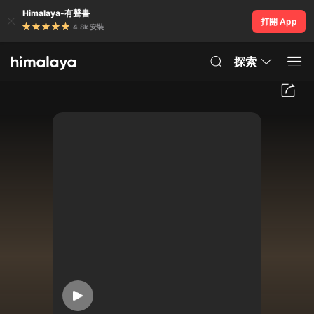
Himalaya-有聲書
打開 App
4.8k 安裝
探索