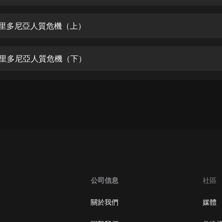
生命科學篇1-2·猴子警長科學探案記|
寶寶巴士科普
寶寶巴士
喀里多尼亞人質危機（上）
【新民間劇場】我的老千江湖｜ 有聲
的紫襟｜ 魔幻千手
喀里多尼亞人質危機（下）
有聲的紫襟
《夜色鋼琴曲》
夜色鋼琴曲趙海洋
太荒吞天訣丨熱血玄幻丨紫襟領銜有
聲劇
有聲的紫襟
嫡女貴嫁 | 一刀蘇蘇團隊制作 | 古言
宮鬥重生爽文 多人有聲劇
公司信息
社區
一刀蘇蘇
中國大案紀實 | 每日一驚案！真實案
關於我們
媒體
件恐怖刑偵尚文
大舌頭尚文