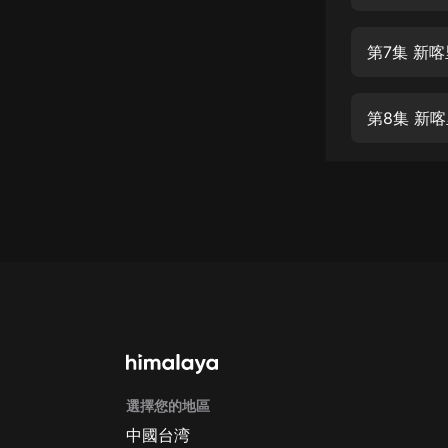
經典名著
人物傳記
第7集 新
電影
生活
第8集 新
英語
日語
課程
少兒教育
二次元
教育培訓
IT科技
選擇您的地區
汽車
中國台湾