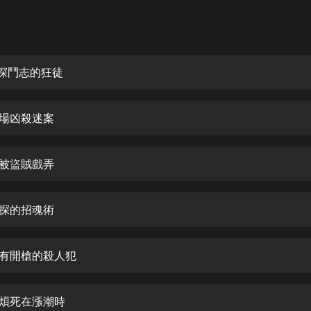
灰姑娘音樂
郭德綱於謙相聲全集
德雲社郭德綱相聲VIP
神探鬥志的狂徒
安全警長啦咘啦哆·假期篇|新篇章加
更|寶寶巴士故事
雪場凶殺迷案
寶寶巴士
凡人修仙傳|楊洋主演影視原著|薑廣
濤配音多播版本
探被盜賊戲弄
光合積木
偵探的招魂術
摸金天師【第一季】（紫襟演播）
有聲的紫襟
没有開槍的殺人犯
無敵六皇子|爆笑穿越|無敵流皇子|安
燃領銜有聲小說
安燃
案煩死在漲潮時