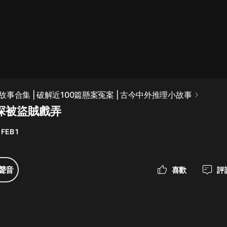
最佳女婿｜都市異能多人有聲劇｜一
種侃侃｜有聲小說
一種侃侃
米小圈上學記:一二三年級 | 暢銷出版
事合集 | 破解近100篇懸案冤案 | 古今中外推理小故事
物
神探被盜賊戲弄
米小圈
 FEB 1
破壞者聯盟篇1-4季·猴子警長科學探
案記|寶寶巴士
寶寶巴士
聲音
喜歡
評
大奉打更人丨頭陀淵領銜多人有聲
劇|暢聽全集|王鶴棣、田曦薇主演影
視劇原著|賣報小郎君
頭陀淵講故事
總有這樣的歌只想一個人聽