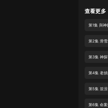
懸疑
查看更多
科幻
第1集 與
好書精講
外語
第2集 滑
耽美
認知思維
第3集 神
人文
音樂
第4集 老
粵語
第5集 並
頭條
娛樂
第6集 命