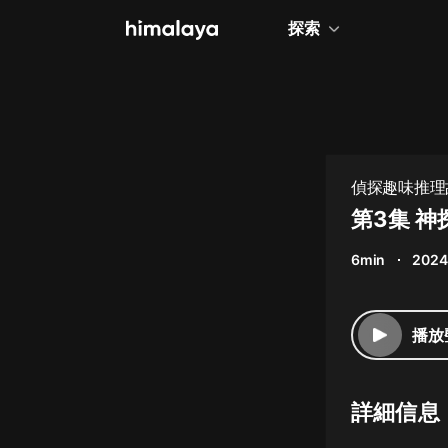
探索
全部
小說
個人成長
偵探趣味推理故
相聲評書
第3集 
兒童
6min
2024
歷史
情感治愈
播放
健康養生
商業財經
詳細信息
廣播劇