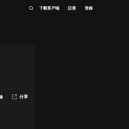
下載客戶端
註冊
登錄
論
分享